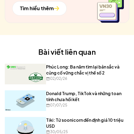
Tìm hiểu thêm
Bài viết liên quan
Phúc Long: Ba năm tìm lại bản sắc và
củng cố vững chắc vị thế số 2
02/02/26
Donald Trump, TikTok và những toan
tính chưa hồi kết
07/07/25
Tiki: Từ soonicorn đến định giá 10 triệu
USD
30/05/25