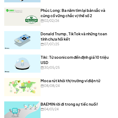
Phúc Long: Ba năm tìm lại bản sắc và
củng cố vững chắc vị thế số 2
02/02/26
Donald Trump, TikTok và những toan
tính chưa hồi kết
07/07/25
Tiki: Từ soonicorn đến định giá 10 triệu
USD
30/05/25
Moca rút khỏi thị trường ví điện tử
08/08/24
BAEMIN rời đi trong sự tiếc nuối!
04/01/24