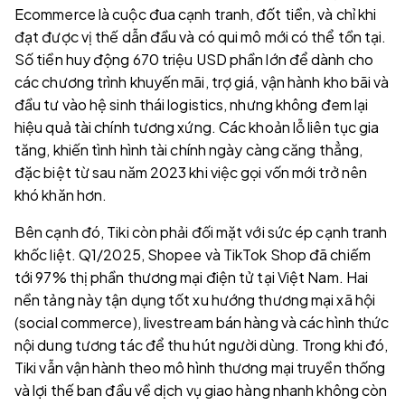
Ecommerce là cuộc đua cạnh tranh, đốt tiền, và chỉ khi
đạt được vị thế dẫn đầu và có qui mô mới có thể tồn tại.
Số tiền huy động 670 triệu USD phần lớn để dành cho
các chương trình khuyến mãi, trợ giá, vận hành kho bãi và
đầu tư vào hệ sinh thái logistics, nhưng không đem lại
hiệu quả tài chính tương xứng. Các khoản lỗ liên tục gia
tăng, khiến tình hình tài chính ngày càng căng thẳng,
đặc biệt từ sau năm 2023 khi việc gọi vốn mới trở nên
khó khăn hơn.
Bên cạnh đó, Tiki còn phải đối mặt với sức ép cạnh tranh
khốc liệt. Q1/2025, Shopee và TikTok Shop đã chiếm
tới 97% thị phần thương mại điện tử tại Việt Nam. Hai
nền tảng này tận dụng tốt xu hướng thương mại xã hội
(social commerce), livestream bán hàng và các hình thức
nội dung tương tác để thu hút người dùng. Trong khi đó,
Tiki vẫn vận hành theo mô hình thương mại truyền thống
và lợi thế ban đầu về dịch vụ giao hàng nhanh không còn