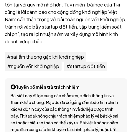
tồn tại với quy mô nhỏ hơn. Tuy nhiên, bài học của Tiki
cũng là lời cảnh báo cho cộng đồng khởi nghiệp Việt
Nam: cần thận trọng với bài toán nguồn vốn khởi nghiệp,
tránh rơi vào bẫy startup đốt tiền, tập trung kiểm soát
chi phí, tạo ra lợi nhuận sớm và xây dựng mô hình kinh
doanh vững chắc.
#
sai lầm thường gặp khi khởi nghiệp
#
nguồn vốn khởi nghiệp
#
startup đốt tiền
Tuyên bố miễn trừ trách nhiệm
Bài viết này được cung cấp nhằm mục đích thông tin và
tham khảo chung. Mặc dù đã cố gắng đảm bảo tính chính
xác và độ tin cậy của các thông tin và dữ liệu được trình
bày, Tititada không chịu trách nhiệm pháp lý về bất kỳ sai
sót hoặc thiếu sót nào có thể xảy ra. Bài viết không nhằm
mục đích cung cấp lời khuyên tài chính, pháp lý, hoặc bất