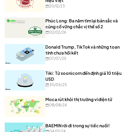
hiệu Việt
20/12/23
Phúc Long: Ba năm tìm lại bản sắc và
củng cố vững chắc vị thế số 2
02/02/26
Donald Trump, TikTok và những toan
tính chưa hồi kết
07/07/25
Tiki: Từ soonicorn đến định giá 10 triệu
USD
30/05/25
Moca rút khỏi thị trường ví điện tử
08/08/24
BAEMIN rời đi trong sự tiếc nuối!
04/01/24