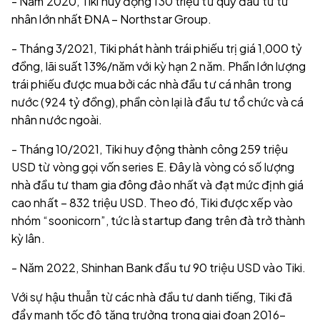
- Năm 2020, Tiki huy động 130 triệu từ quỹ đầu tư tư
nhân lớn nhất ĐNA – Northstar Group.
- Tháng 3/2021, Tiki phát hành trái phiếu trị giá 1,000 tỷ
đồng, lãi suất 13%/năm với kỳ hạn 2 năm. Phần lớn lượng
trái phiếu được mua bởi các nhà đầu tư cá nhân trong
nước (924 tỷ đồng), phần còn lại là đầu tư tổ chức và cá
nhân nước ngoài.
- Tháng 10/2021, Tiki huy động thành công 259 triệu
USD từ vòng gọi vốn series E. Đây là vòng có số lượng
nhà đầu tư tham gia đông đảo nhất và đạt mức định giá
cao nhất – 832 triệu USD. Theo đó, Tiki được xếp vào
nhóm “soonicorn”, tức là startup đang trên đà trở thành
kỳ lân.
- Năm 2022, Shinhan Bank đầu tư 90 triệu USD vào Tiki.
Với sự hậu thuẫn từ các nhà đầu tư danh tiếng, Tiki đã
đẩy mạnh tốc độ tăng trưởng trong giai đoạn 2016–