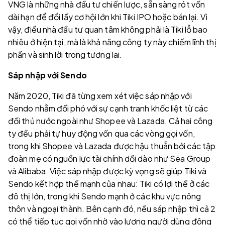
VNG là những nhà đầu tư chiến lược, sẵn sàng rót vốn
dài hạn để đổi lấy cơ hội lớn khi Tiki IPO hoặc bán lại. Vì
vậy, điều nhà đầu tư quan tâm không phải là Tiki lỗ bao
nhiêu ở hiện tại, mà là khả năng công ty này chiếm lĩnh thị
phần và sinh lời trong tương lai.
Sáp nhập với Sendo
Năm 2020, Tiki đã từng xem xét việc sáp nhập với
Sendo nhằm đối phó với sự cạnh tranh khốc liệt từ các
đối thủ nước ngoài như Shopee và Lazada. Cả hai công
ty đều phải tự huy động vốn qua các vòng gọi vốn,
trong khi Shopee và Lazada được hậu thuẫn bởi các tập
đoàn mẹ có nguồn lực tài chính dồi dào như Sea Group
và Alibaba. Việc sáp nhập được kỳ vọng sẽ giúp Tiki và
Sendo kết hợp thế mạnh của nhau: Tiki có lợi thế ở các
đô thị lớn, trong khi Sendo mạnh ở các khu vực nông
thôn và ngoại thành. Bên cạnh đó, nếu sáp nhập thì cả 2
có thể tiếp tục gọi vốn nhờ vào lượng người dùng đông