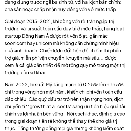
đang đứng trước ngã ba sinh tử, với hai kịch bản chính:
phá sản hoặc chấp nhận huy đông vốn với mức thấp.
Giai đoạn 2015–2021, khi dòng vốn rẻ tràn ngập thị
trường và lãi suất toàn cầu duy trì ở mức thấp, hàng loạt
startup Đông Nam Á được rót vốn ồ ạt, gắn mác
soonicorn hay unicorn mà không cần chứng minh hiệu
quả kinh doanh. Chiến lược đốt tiền để chiếm thị phần,
trợ giá, miễn phí vận chuyển, khuyến mãi sâu... được
xem là cái giá cần thiết để mở rộng quy mô trong một thị
trường còn sơ khai.
Năm 2022, lãi suất Mỹ tăng mạnh từ 0.25% lên hơn 5%
chỉ trong vòng hơn một năm, khiến chi phí vốn toàn cầu
đảo chiều. Các quỹ đầu tư trở nên thận trọng hơn, dịch
chuyển từ "growth at all costs" sang ưu tiên hiệu quả tài
chính và lợi nhuận bền vững. Nói cách khác, định giá cao
trong giai đoạn tiền rẻ không thể thay thế cho giá trị
thực. Tăng trưởng bằng mọi giá nhưng không kiểm soát