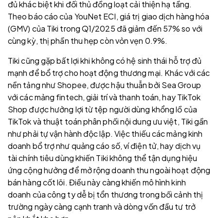
đủ khác biệt khi đối thủ đồng loạt cải thiện hạ tầng.
Theo báo cáo của YouNet ECI, giá trị giao dịch hàng hóa
(GMV) của Tiki trong Q1/2025 đã giảm đến 57% so với
cùng kỳ, thị phần thu hẹp còn vỏn vẹn 0.9%.
Tiki cũng gặp bất lợi khi không có hệ sinh thái hỗ trợ đủ
mạnh để bổ trợ cho hoạt động thương mại. Khác với các
nền tảng như Shopee, được hậu thuẫn bởi Sea Group
với các mảng fintech, giải trí và thanh toán, hay TikTok
Shop được hưởng lợi từ tệp người dùng khổng lồ của
TikTok và thuật toán phân phối nội dung ưu việt, Tiki gần
như phải tự vận hành độc lập. Việc thiếu các mảng kinh
doanh bổ trợ như quảng cáo số, ví điện tử, hay dịch vụ
tài chính tiêu dùng khiến Tiki không thể tận dụng hiệu
ứng cộng hưởng để mở rộng doanh thu ngoài hoạt động
bán hàng cốt lõi. Điều này càng khiến mô hình kinh
doanh của công ty dễ bị tổn thương trong bối cảnh thị
trường ngày càng cạnh tranh và dòng vốn đầu tư trở