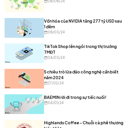
08/08/24
Vốn hóa của NVIDIA tăng 277 tỷ USD sau
1 đêm
08/03/24
TikTok Shop lên ngôi trong thị trường
TMĐT
04/03/24
5 chiêu trò lừa đảo công nghệ cần biết
năm 2024
27/02/24
BAEMIN rời đi trong sự tiếc nuối!
04/01/24
Highlands Coffee - Chuỗi cà phê thương