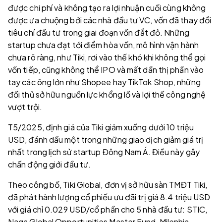
được chi phí và không tạo ra lợi nhuận cuối cùng không
được ưa chuộng bởi các nhà đầu tư VC, vốn đã thay đổi
tiêu chí đầu tư trong giai đoạn vốn đắt đỏ. Những
startup chưa đạt tới điểm hòa vốn, mô hình vận hành
chưa rõ ràng, như Tiki, rơi vào thế khó khi không thể gọi
vốn tiếp, cũng không thể IPO và mất dần thị phần vào
tay các ông lớn như Shopee hay TikTok Shop, những
đối thủ sở hữu nguồn lực khổng lồ và lợi thế công nghệ
vượt trội.
T5/2025, định giá của Tiki giảm xuống dưới 10 triệu
USD, đánh dấu một trong những giao dịch giảm giá trị
nhất trong lịch sử startup Đông Nam Á. Điều này gây
chấn động giới đầu tư.
Theo công bố, Tiki Global, đơn vị sở hữu sàn TMĐT Tiki,
đã phát hành lượng cổ phiếu ưu đãi trị giá 8.4 triệu USD
với giá chỉ 0.029 USD/cổ phần cho 5 nhà đầu tư: STIC,
Naga Global Opportunities Master Fund, Milenhia