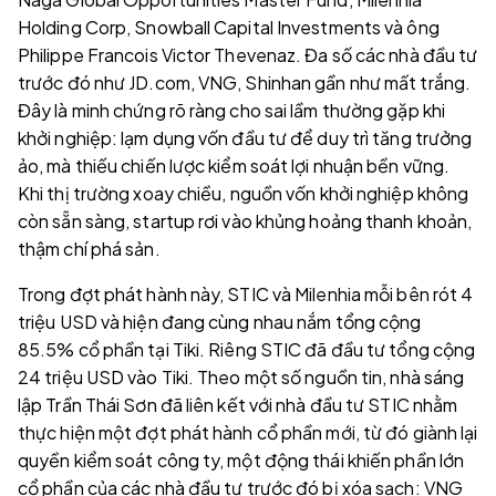
Holding Corp, Snowball Capital Investments và ông
Philippe Francois Victor Thevenaz. Đa số các nhà đầu tư
trước đó như JD.com, VNG, Shinhan gần như mất trắng.
Đây là minh chứng rõ ràng cho sai lầm thường gặp khi
khởi nghiệp: lạm dụng vốn đầu tư để duy trì tăng trưởng
ảo, mà thiếu chiến lược kiểm soát lợi nhuận bền vững.
Khi thị trường xoay chiều, nguồn vốn khởi nghiệp không
còn sẵn sàng, startup rơi vào khủng hoảng thanh khoản,
thậm chí phá sản.
Trong đợt phát hành này, STIC và Milenhia mỗi bên rót 4
triệu USD và hiện đang cùng nhau nắm tổng cộng
85.5% cổ phần tại Tiki. Riêng STIC đã đầu tư tổng cộng
24 triệu USD vào Tiki. Theo một số nguồn tin, nhà sáng
lập Trần Thái Sơn đã liên kết với nhà đầu tư STIC nhằm
thực hiện một đợt phát hành cổ phần mới, từ đó giành lại
quyền kiểm soát công ty, một động thái khiến phần lớn
cổ phần của các nhà đầu tư trước đó bị xóa sạch: VNG