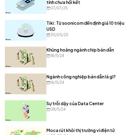
tính chưa hồi kết
07/07/25
Tiki: Từ soonicorn đến định giá 10 triệu
USD
30/05/25
Khủng hoảng ngành chip bán dẫn
18/11/24
Ngành công nghiệp bán dẫn là gì?
16/11/24
Sự trỗi dậy của Data Center
08/11/24
Moca rút khỏi thị trường ví điện tử