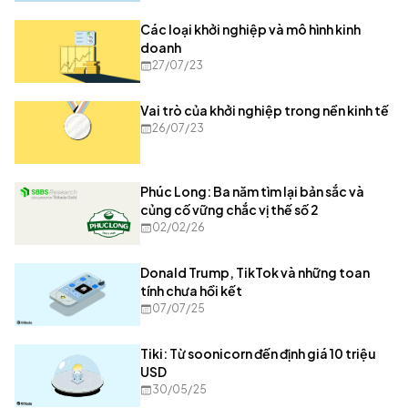
Các loại khởi nghiệp và mô hình kinh
doanh
27/07/23
Vai trò của khởi nghiệp trong nền kinh tế
26/07/23
Phúc Long: Ba năm tìm lại bản sắc và
củng cố vững chắc vị thế số 2
02/02/26
Donald Trump, TikTok và những toan
tính chưa hồi kết
07/07/25
Tiki: Từ soonicorn đến định giá 10 triệu
USD
30/05/25