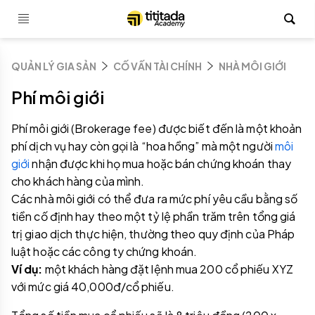
QUẢN LÝ GIA SẢN
CỐ VẤN TÀI CHÍNH
NHÀ MÔI GIỚI
Phí môi giới
Phí môi giới (Brokerage fee) được biết đến là một khoản
phí dịch vụ hay còn gọi là “hoa hồng” mà một người
môi
giới
nhận được khi họ mua hoặc bán chứng khoán thay
cho khách hàng của mình.
Các nhà môi giới có thể đưa ra mức phí yêu cầu bằng số
tiền cố định hay theo một tỷ lệ phần trăm trên tổng giá
trị giao dịch thực hiện, thường theo quy định của Pháp
luật hoặc các công ty chứng khoán.
Ví dụ:
một khách hàng đặt lệnh mua 200 cổ phiếu XYZ
với mức giá 40,000đ/cổ phiếu.