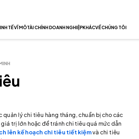
INH TẾ VĨ MÔ
TÀI CHÍNH DOANH NGHIỆP
KHÁC
VỀ CHÚNG TÔI
 MINH
iêu
ệc quản lý chi tiêu hàng tháng, chuẩn bị cho các
iá trị lớn hoặc để tránh chi tiêu quá mức dẫn
ch lên kế hoạch chi tiêu tiết kiệm
và chi tiêu