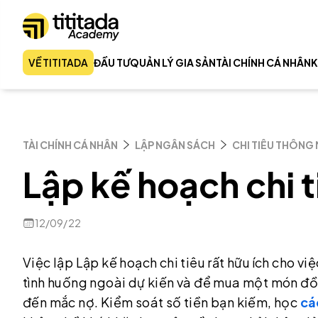
VỀ TITITADA
ĐẦU TƯ
QUẢN LÝ GIA SẢN
TÀI CHÍNH CÁ NHÂN
K
TÀI CHÍNH CÁ NHÂN
LẬP NGÂN SÁCH
CHI TIÊU THÔNG
Lập kế hoạch chi t
12/09/22
Việc lập Lập kế hoạch chi tiêu rất hữu ích cho vi
tình huống ngoài dự kiến và để mua một món đồ g
đến mắc nợ. Kiểm soát số tiền bạn kiếm, học
cá