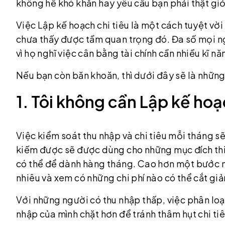
không hề khó khăn hay yêu cầu bạn phải thật giỏ
Việc Lập kế hoạch chi tiêu là một cách tuyệt vời
chưa thấy được tầm quan trọng đó. Đa số mọi ng
vì họ nghĩ việc cân bằng tài chính cần nhiều kĩ 
Nếu bạn còn băn khoăn, thì dưới đây sẽ là nhữn
1. Tôi không cần Lập kế hoạ
Việc kiểm soát thu nhập và chi tiêu mỗi tháng s
kiếm được sẽ được dùng cho những mục đích thiế
có thể để dành hàng tháng. Cao hơn một bước 
nhiêu và xem có những chi phí nào có thể cắt gi
Với những người có thu nhập thấp, việc phân loạ
nhập của mình chặt hơn để tránh thâm hụt chi ti