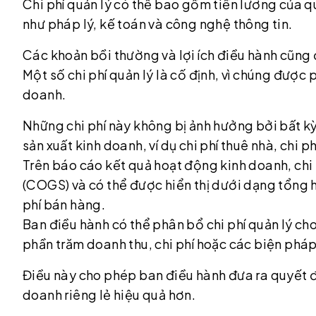
Chi phí quản lý có thể bao gồm tiền lương của qu
như pháp lý, kế toán và công nghệ thông tin.
Các khoản bồi thường và lợi ích điều hành cũng 
Một số chi phí quản lý là cố định, vì chúng được
doanh.
Những chi phí này không bị ảnh hưởng bởi bất k
sản xuất kinh doanh, ví dụ chi phí thuê nhà, chi ph
Trên báo cáo kết quả hoạt động kinh doanh, chi 
(COGS) và có thể được hiển thị dưới dạng tổng h
phí bán hàng.
Ban điều hành có thể phân bổ chi phí quản lý cho
phần trăm doanh thu, chi phí hoặc các biện phá
Điều này cho phép ban điều hành đưa ra quyết đ
doanh riêng lẻ hiệu quả hơn.