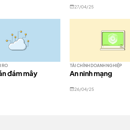
27/04/25
I RO
TÀI CHÍNH DOANH NGHIỆP
oán đám mây
An ninh mạng
26/04/25