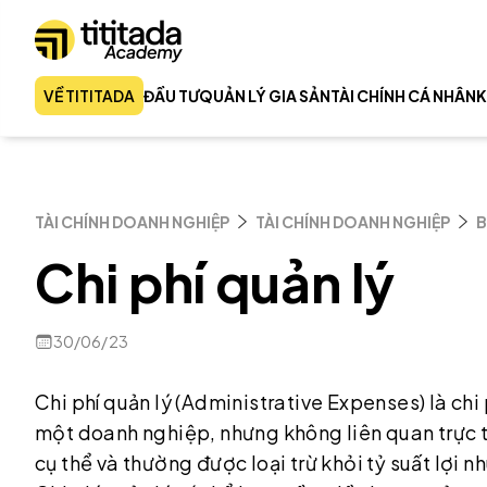
VỀ TITITADA
ĐẦU TƯ
QUẢN LÝ GIA SẢN
TÀI CHÍNH CÁ NHÂN
K
TÀI CHÍNH DOANH NGHIỆP
TÀI CHÍNH DOANH NGHIỆP
B
Chi phí quản lý
30/06/23
Chi phí quản lý (Administrative Expenses) là chi
một doanh nghiệp, nhưng không liên quan trực t
cụ thể và thường được loại trừ khỏi tỷ suất lợi n