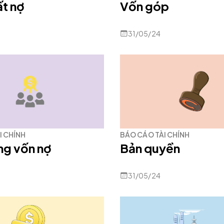
t nợ
Vốn góp
31/05/24
I CHÍNH
BÁO CÁO TÀI CHÍNH
ng vốn nợ
Bản quyền
31/05/24