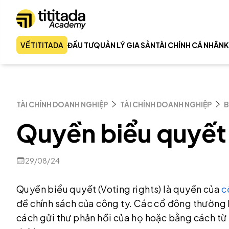
VỀ TITITADA
ĐẦU TƯ
QUẢN LÝ GIA SẢN
TÀI CHÍNH CÁ NHÂN
K
TÀI CHÍNH DOANH NGHIỆP
TÀI CHÍNH DOANH NGHIỆP
B
Quyền biểu quyết
29/08/24
Quyền biểu quyết (Voting rights) là quyền của
c
đề chính sách của công ty. Các cổ đông thường
cách gửi thư phản hồi của họ hoặc bằng cách từ 