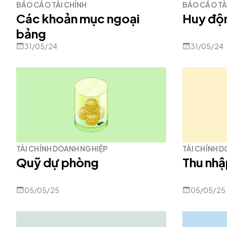
BÁO CÁO TÀI CHÍNH
BÁO CÁO TÀ
Các khoản mục ngoại
Huy độ
bảng
31/05/24
31/05/24
TÀI CHÍNH DOANH NGHIỆP
TÀI CHÍNH 
Quỹ dự phòng
Thu nhậ
05/05/25
05/05/25