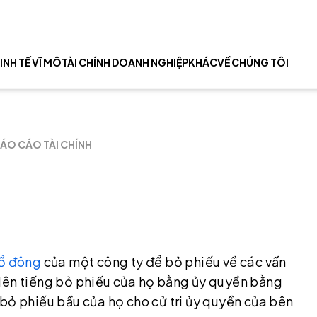
INH TẾ VĨ MÔ
TÀI CHÍNH DOANH NGHIỆP
KHÁC
VỀ CHÚNG TÔI
ÁO CÁO TÀI CHÍNH
ổ đông
của một công ty để bỏ phiếu về các vấn
 lên tiếng bỏ phiếu của họ bằng ủy quyền bằng
bỏ phiếu bầu của họ cho cử tri ủy quyền của bên