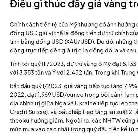
Điều gì thúc đẩy giá vàng 
Chính sách tiền tệ của Mỹ thường có ảnh hưởng đ
đồng USD giữ vị thế là đồng tiền dự trữ chính c
tính bằng đồng USD (XAU/USD). Do đó, những tha
động trực tiếp đến giá trị của đồng đô la và sa
Tính tới quý III/2023, dự trữ vàng ở Mỹ đạt 8,13
với 3,353 tấn và Ý với 2,452 tấn. Trong khi Trung
Bắt đầu quý I/2023, giá vàng tiếp tục tăng 7.9%
2022, đạt 1,969 USD/ounce trong bối cảnh lạm p
địa chính trị giữa Nga và Ukraine tiếp tục leo t
Credit Suisse), và bất chấp Fed tăng lãi suất 2 l
theo xu hướng giảm. Ngoài ra, các NHTW cũng b
mức mua vào cao nhất trong quý đầu tiên kể từ