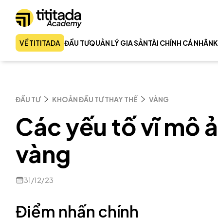
VỀ TITITADA
ĐẦU TƯ
QUẢN LÝ GIA SẢN
TÀI CHÍNH CÁ NHÂN
K
ĐẦU TƯ
KHOẢN ĐẦU TƯ THAY THẾ
VÀNG
Các yếu tố vĩ mô ả
vàng
31/12/23
Điểm nhấn chính