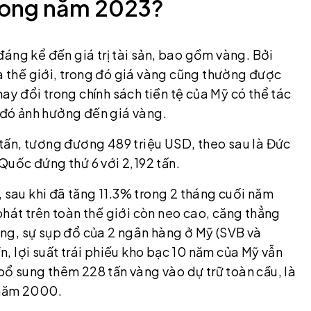
trong năm 2023?
áng kể đến giá trị tài sản, bao gồm vàng. Bởi
ủa thế giới, trong đó giá vàng cũng thường được
y đổi trong chính sách tiền tệ của Mỹ có thể tác
u đó ảnh hưởng đến giá vàng.
3 tấn, tương đương 489 triệu USD, theo sau là Đức
 Quốc đứng thứ 6 với 2,192 tấn.
, sau khi đã tăng 11.3% trong 2 tháng cuối năm
hát trên toàn thế giới còn neo cao, căng thẳng
hang, sự sụp đổ của 2 ngân hàng ở Mỹ (SVB và
ần, lợi suất trái phiếu kho bạc 10 năm của Mỹ vẫn
ổ sung thêm 228 tấn vàng vào dự trữ toàn cầu, là
 năm 2000.