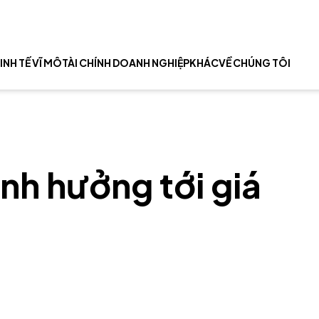
INH TẾ VĨ MÔ
TÀI CHÍNH DOANH NGHIỆP
KHÁC
VỀ CHÚNG TÔI
nh hưởng tới giá