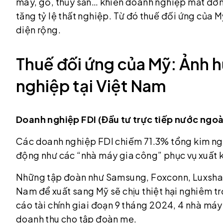
may, gỗ, thủy sản… khiến doanh nghiệp mất đơn
tăng tỷ lệ thất nghiệp. Từ đó thuế đối ứng của 
diện rộng.
Thuế đối ứng của Mỹ: Ảnh 
nghiệp tại Việt Nam
Doanh nghiệp FDI (Đầu tư trực tiếp nước ngoà
Các doanh nghiệp FDI chiếm 71.3% tổng kim ngạ
động như các “nhà máy gia công” phục vụ xuất 
Những tập đoàn như Samsung, Foxconn, Luxshare, 
Nam để xuất sang Mỹ sẽ chịu thiệt hại nghiêm 
cáo tài chính giai đoạn 9 tháng 2024, 4 nhà m
doanh thu cho tập đoàn mẹ.