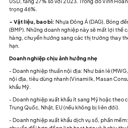
USD, tăng 27% so với 2023. Trong đó Vĩnh Hoàn t
trọng 46%.
- Vật liệu, bao bì:
Nhựa Đông Á (DAG), Bóng đền
(BMP). Những doanh nghiệp này sẽ mất lợi thế c
hàng, chuyển hướng sang các thị trường thay th
hạn.
Doanh nghiệp chịu ảnh hưởng nhẹ
- Doanh nghiệp thuần nội địa: Như bán lẻ (MWG, 
nội địa, tiêu dùng nhanh (Vinamilk, Masan Consu
khẩu Mỹ.
- Doanh nghiệp xuất khẩu ít sang Mỹ hoặc theo c
Trung Quốc, Nhật, EU (nếu không bị liên đới).
- Doanh nghiệp xuất khẩu dịch vụ số, phần mềm
chuyển đổi hợp đồng linh hoạt hơn và ít chịu th