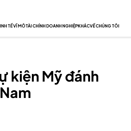
INH TẾ VĨ MÔ
TÀI CHÍNH DOANH NGHIỆP
KHÁC
VỀ CHÚNG TÔI
ự kiện Mỹ đánh
t Nam