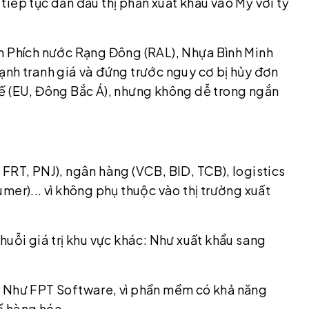
iếp tục dẫn đầu thị phần xuất khẩu vào Mỹ với tỷ
 Phích nước Rạng Đông (RAL), Nhựa Bình Minh
ạnh tranh giá và đứng trước nguy cơ bị hủy đơn
ế (EU, Đông Bắc Á), nhưng không dễ trong ngắn
FRT, PNJ), ngân hàng (VCB, BID, TCB), logistics
mer)... vì không phụ thuộc vào thị trường xuất
huỗi giá trị khu vực khác: Như xuất khẩu sang
: Như FPT Software, vì phần mềm có khả năng
uế hàng hóa.