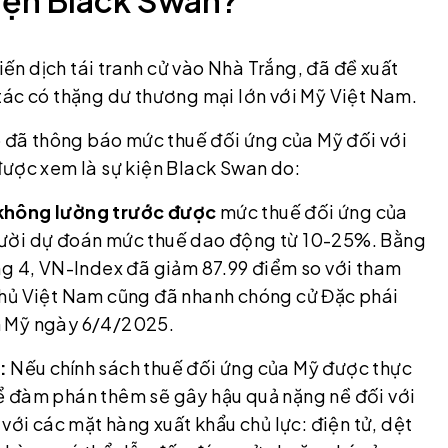
n dịch tái tranh cử vào Nhà Trắng, đã đề xuất
ác có thặng dư thương mại lớn với Mỹ Việt Nam.
đã thông báo mức thuế đối ứng của Mỹ đối với
được xem là sự kiện Black Swan do:
 không lường trước được
mức thuế đối ứng của
gười dự đoán mức thuế dao động từ 10-25%. Bằng
ng 4, VN-Index đã giảm 87.99 điểm so với tham
phủ Việt Nam cũng đã nhanh chóng cử Đặc phái
n Mỹ ngày 6/4/2025.
:
Nếu chính sách thuế đối ứng của Mỹ được thực
ể đàm phán thêm sẽ gây hậu quả nặng nề đối với
với các mặt hàng xuất khẩu chủ lực: điện tử, dệt