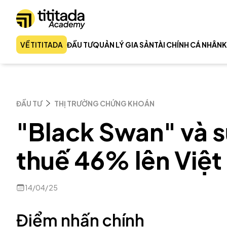
VỀ TITITADA
ĐẦU TƯ
QUẢN LÝ GIA SẢN
TÀI CHÍNH CÁ NHÂN
K
ĐẦU TƯ
THỊ TRƯỜNG CHỨNG KHOÁN
"Black Swan" và s
thuế 46% lên Việ
14/04/25
Điểm nhấn chính