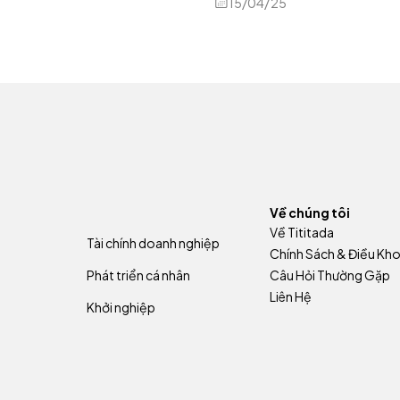
15/04/25
Về chúng tôi
Về Tititada
Tài chính doanh nghiệp
Chính Sách & Điều Kh
Phát triển cá nhân
Câu Hỏi Thường Gặp
Liên Hệ
Khởi nghiệp