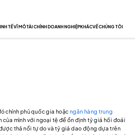
INH TẾ VĨ MÔ
TÀI CHÍNH DOANH NGHIỆP
KHÁC
VỀ CHÚNG TÔI
 đó chính phủ quốc gia hoặc
ngân hàng trung
 của mình với ngoại tệ để ổn định tỷ giá hối đoái
 được thả nổi tự do và tỷ giá dao động dựa trên