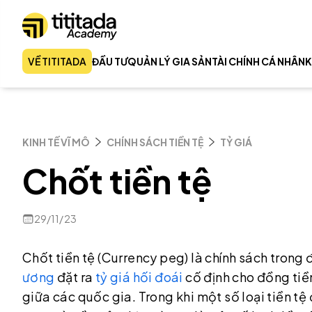
VỀ TITITADA
ĐẦU TƯ
QUẢN LÝ GIA SẢN
TÀI CHÍNH CÁ NHÂN
K
KINH TẾ VĨ MÔ
CHÍNH SÁCH TIỀN TỆ
TỶ GIÁ
Chốt tiền tệ
29/11/23
Chốt tiền tệ (Currency peg) là chính sách trong
ương
đặt ra
tỷ giá hối đoái
cố định cho đồng tiền
giữa các quốc gia. Trong khi một số loại tiền tệ