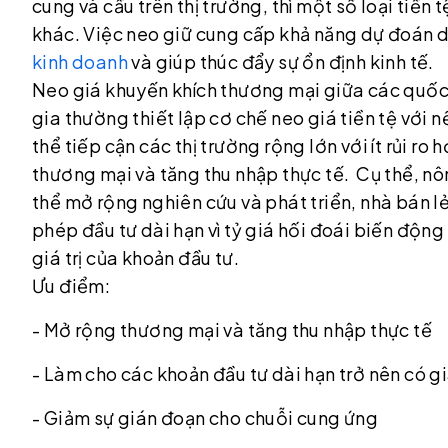
cung và cầu trên thị trường, thì một số loại tiền 
khác. Việc neo giữ cung cấp khả năng dự đoán dà
kinh doanh
và giúp thúc đẩy sự ổn định kinh tế.
Neo giá khuyến khích thương mại giữa các quốc 
gia thường thiết lập cơ chế neo giá tiền tệ với 
thể tiếp cận các thị trường rộng lớn với ít rủi ro 
thương mại và tăng thu nhập thực tế. Cụ thể, nô
thể mở rộng nghiên cứu và phát triển, nhà bán l
phép đầu tư dài hạn vì tỷ giá hối đoái biến độn
giá trị của khoản đầu tư.
Ưu điểm:
- Mở rộng thương mại và tăng thu nhập thực tế
- Làm cho các khoản đầu tư dài hạn trở nên có giá
- Giảm sự gián đoạn cho chuỗi cung ứng