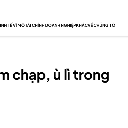
INH TẾ VĨ MÔ
TÀI CHÍNH DOANH NGHIỆP
KHÁC
VỀ CHÚNG TÔI
 chạp, ù lì trong