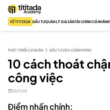
VỀ TITITADA
ĐẦU TƯ
QUẢN LÝ GIA SẢN
TÀI CHÍNH CÁ NHÂN
K
PHÁT TRIỂN CÁ NHÂN
ĐẦU TƯ VÀO CHÍNH MÌNH
10 cách thoát chậm
công việc
25/11/24
Điểm nhấn chính: