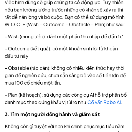
Việc hình dùng sẽ giúp chúng ta có động lực. Tuy nhiên,
nếu bạn không lường trước những có khăn sẽ xảy ra thì
rất dễ nản lòng và bỏ cuộc. Bạn có thể sử dụng mô hình
W.O.O.P (Wish – Outcome – Obstacle – Plan) như sau:
- Wish (mong ước): dành một phần thu nhập để đầu tư
- Outcome (kết quả): có một khoản sinh lời từ khoản
đầu tư này
- Obstable (rào cản): không có nhiều kiến thức hay thời
gian để nghiên cứu, chưa sẵn sàng bỏ vào số tiền lớn để
mua 100 cổ phiểu một lần.
- Plan (kế hoạch): sử dụng các công cụ AI hỗ trợ phân bổ
danh mục theo đúng khẩu vị rủi ro như
Cố vấn Robo AI
.
3. Tìm một người đồng hành và giám sát
Không còn gì tuyệt vời hơn khi chinh phục mục tiêu năm