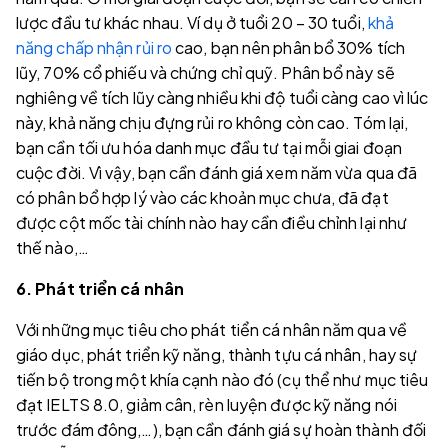
lược đầu tư khác nhau. Ví dụ ở tuổi 20 – 30 tuổi,
khả
năng chấp nhận rủi ro
cao, bạn nên phân bổ 30% tích
lũy, 70% cổ phiếu và chứng chỉ quỹ. Phân bổ này sẽ
nghiêng về tích lũy càng nhiều khi độ tuổi càng cao vì lúc
này, khả năng chịu đựng rủi ro không còn cao. Tóm lại,
bạn cần tối ưu hóa danh mục đầu tư tại mỗi giai đoạn
cuộc đời. Vì vậy, bạn cần đánh giá xem năm vừa qua đã
có phân bổ hợp lý vào các khoản mục chưa, đã đạt
được cột mốc tài chính nào hay cần điều chỉnh lại như
thế nào,…
6. Phát triển cá nhân
Với những mục tiêu cho phát tiển cá nhân năm qua về
giáo dục, phát triển kỹ năng, thành tựu cá nhân, hay sự
tiến bộ trong một khía cạnh nào đó (cụ thể như mục tiêu
đạt IELTS 8.0, giảm cân, rèn luyện được kỹ năng nói
trước đám đông,…), bạn cần đánh giá sự hoàn thành đối