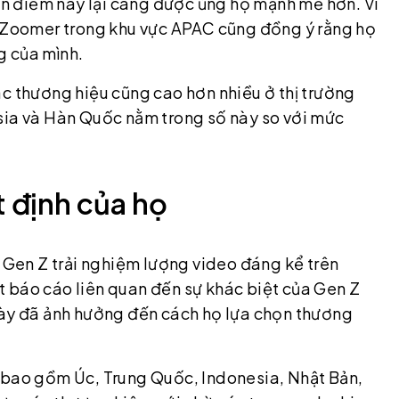
uan điểm này lại càng được ủng hộ mạnh mẽ hơn. Ví
% Zoomer trong khu vực APAC cũng đồng ý rằng họ
g của mình.
ác thương hiệu cũng cao hơn nhiều ở thị trường
sia và Hàn Quốc nằm trong số này so với mức
 định của họ
, Gen Z trải nghiệm lượng video đáng kể trên
 báo cáo liên quan đến sự khác biệt của Gen Z
này đã ảnh hưởng đến cách họ lựa chọn thương
a bao gồm Úc, Trung Quốc, Indonesia, Nhật Bản,