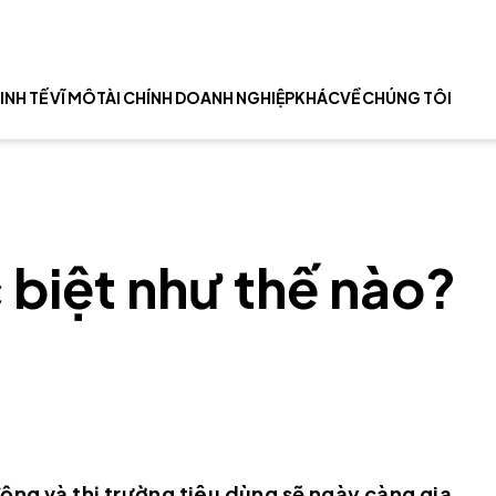
INH TẾ VĨ MÔ
TÀI CHÍNH DOANH NGHIỆP
KHÁC
VỀ CHÚNG TÔI
 biệt như thế nào?
động và thị trường tiêu dùng sẽ ngày càng gia