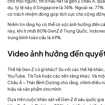
cho mọi người, thì ở hầu hết là gen Z châu Á, q
dụ, tỷ lệ này ở Singapore là 74%. Ngoài ra, 77
có trách nhiệm đóng góp tích cực cho cộng đồn
Niềm tin rằng họ có thể có sức ảnh hưởng đến c
này, khi ít nhất 80% GenZ ở Trung Quốc, Indone
trung bình toàn cầu là 69%.
Video ảnh hưởng đến quyết
Thế hệ Gen Z có gì khác? So với các thế hệ khác
YouTube, TikTok hoặc các nền tảng khác. Và một
Châu Á – Thái Bình Dương cho rằng, chính điều 
hiệu và sản phẩm cho mình.
Dựa trên cuộc khảo sát về Gen Z ở sáu quốc gi