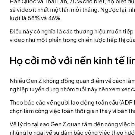
Hàn Quốc và Thái Lan, 70% cho biết, họ biết đ
sẻ video ít nhất một lần mỗi tháng. Ngược lại, nh
lượt là 58% và 46%.
Điều này có nghĩa là các thương hiệu muốn tiếp
video như một phần trong chiến lược tiếp thị củ
Họ cởi mở với nền kinh tế li
Nhiều Gen Z không đồng quan điểm về cách làm v
nghiệp tuyển dụng nhóm tuổi này nên xem xét cá
Theo báo cáo về người lao động toàn cầu (ADP 
chọn làm công việc toàn thời gian thay vì bán t
Về lý do tại sao Gen Z quan tâm đến công việc 
những lo ngại về sự đảm bảo công việc theo hướ