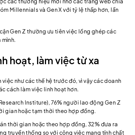
ược các thương hiệu mới nhờ các trang web chia
óm Millennials và Gen X với tỷ lệ thấp hơn, lần
 cận Gen Z thường ưu tiên việc lồng ghép các
a mình.
nh hoạt, làm việc từ xa
iệc như các thế hệ trước đó, vì vậy các doanh
c cách làm việc linh hoạt hơn.
Research Institure), 76% người lao động Gen Z
hời gian hoặc tạm thời theo hợp đồng.
bán thời gian hoặc theo hợp đồng, 32% đưa ra
ng truyền thống so với công việc mang tính chất