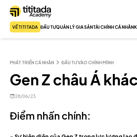
VỀ TITITADA
ĐẦU TƯ
QUẢN LÝ GIA SẢN
TÀI CHÍNH CÁ NHÂN
K
PHÁT TRIỂN CÁ NHÂN
ĐẦU TƯ VÀO CHÍNH MÌNH
Gen Z châu Á khác
28/06/23
Điểm nhấn chính:
- Sự hiện diện của Gen Z trong lực lượng lao 