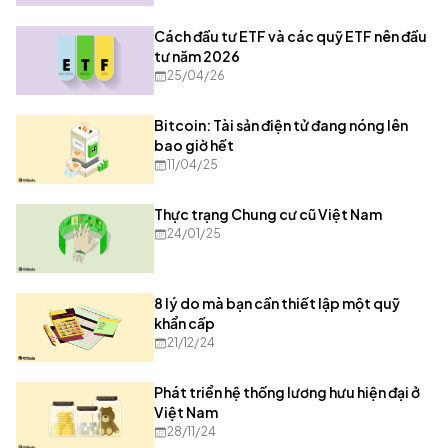
Cách đầu tư ETF và các quỹ ETF nên đầu
tư năm 2026
25/04/26
Bitcoin: Tài sản điện tử đang nóng lên
bao giờ hết
11/04/25
Thực trạng Chung cư cũ Việt Nam
24/01/25
8 lý do mà bạn cần thiết lập một quỹ
khẩn cấp
21/12/24
Phát triển hệ thống lương hưu hiện đại ở
Việt Nam
28/11/24