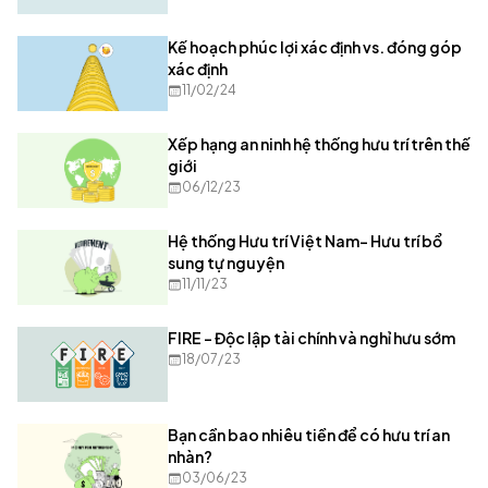
Kế hoạch phúc lợi xác định vs. đóng góp
xác định
11/02/24
Xếp hạng an ninh hệ thống hưu trí trên thế
giới
06/12/23
Hệ thống Hưu trí Việt Nam- Hưu trí bổ
sung tự nguyện
11/11/23
FIRE - Độc lập tài chính và nghỉ hưu sớm
18/07/23
Bạn cần bao nhiêu tiền để có hưu trí an
nhàn?
03/06/23