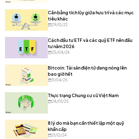
Cân bằng tích lũy giữa hưu trí và các mục
tiêu khác
29/12/22
Cách đầu tư ETF và các quỹ ETF nên đầu
tư năm 2026
25/04/26
Bitcoin: Tài sản điện tử đang nóng lên
bao giờ hết
11/04/25
Thực trạng Chung cư cũ Việt Nam
24/01/25
8 lý do mà bạn cần thiết lập một quỹ
khẩn cấp
21/12/24