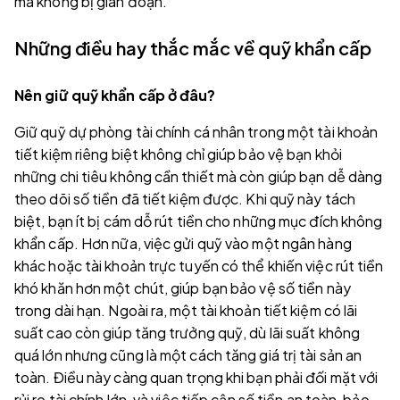
mà không bị gián đoạn.
Những điều hay thắc mắc về quỹ khẩn cấp
Nên giữ quỹ khẩn cấp ở đâu?
Giữ quỹ dự phòng tài chính cá nhân trong một tài khoản
tiết kiệm riêng biệt không chỉ giúp bảo vệ bạn khỏi
những chi tiêu không cần thiết mà còn giúp bạn dễ dàng
theo dõi số tiền đã tiết kiệm được. Khi quỹ này tách
biệt, bạn ít bị cám dỗ rút tiền cho những mục đích không
khẩn cấp. Hơn nữa, việc gửi quỹ vào một ngân hàng
khác hoặc tài khoản trực tuyến có thể khiến việc rút tiền
khó khăn hơn một chút, giúp bạn bảo vệ số tiền này
trong dài hạn. Ngoài ra, một tài khoản tiết kiệm có lãi
suất cao còn giúp tăng trưởng quỹ, dù lãi suất không
quá lớn nhưng cũng là một cách tăng giá trị tài sản an
toàn. Điều này càng quan trọng khi bạn phải đối mặt với
rủi ro tài chính lớn, và việc tiếp cận số tiền an toàn, bảo