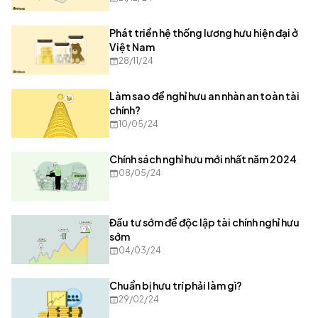
Phát triển hệ thống lương hưu hiện đại ở
Việt Nam
28/11/24
Làm sao để nghỉ hưu an nhàn an toàn tài
chính?
10/05/24
Chính sách nghỉ hưu mới nhất năm 2024
08/05/24
Đầu tư sớm để độc lập tài chính nghỉ hưu
sớm
04/03/24
Chuẩn bị hưu trí phải làm gì?
29/02/24