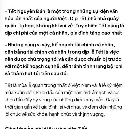
- Tết Nguyên Đán là một trong những sự kiện văn
hóa lớn nhất của người Việt. Dịp Tết nhà nhà quây
quần, tụ họp, không khí vui vẻ. Tuy nhiên Tết cũng là
dịp chi phí của một cá nhân, gia đình tăng cao nhất.
- Nhưng cũng vì vậy, kế hoạch tài chính cá nhân,
cân bằng tài chính cá nhân trong dịp lễ Tết là việc
nên được chú trọng tới và cần được chuẩn bị trước
với một kế hoạch cụ thể, để tránh tình trạng bội chi
và thâm hụt túi tiền sau đó.
Tết là mùa lễ quan trọng nhất ở Việt Nam và là lễ kỷ niệm
mùa xuân đến, khởi đầu của một năm mới âm lịch và sự
khởi đầu đầy hy vọng của những điều may mắn. Đây là
thời gian gắn kết gia đình lại với nhau và đem đến những
lời chúc về sức khỏe, hạnh phúc và thịnh vượng.
Các khoản chi tiêu vào dịp Tết