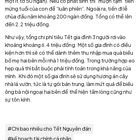
một ít tờ 50 ngàn). Nếu có phát sinh thì “mượn tạm” tiền
mừng tuổi của con để “luân phiên”. Ngoài ra, tiền đi lễ
chùa đầu năm khoảng 200 ngàn đồng. Tổng có thể lên
đến 2.2 triệu đồng.
Như vậy, tổng chi phí tiêu Tết gia đình 3 người rơi vào
khoảng khoảng 6.4 triệu đồng. Một số gia đình có điều
kiện hơn thì sẽ có thể dành thêm thu nhập mua quà biếu
bố mẹ hai bên mỗi nhà 1 triệu đồng. Trong trường hợp eo
hẹp quá thì bắt buộc phải tính toán trong khả năng của
mình. Khi đó một số gia đình sẽ sử dụng hương án cây
nhà lá vườn, tức là tự gói bán trung, làm mứt quả để biếu
ông bà nội ngoại hai bên để thể hiện tấm lòng cũng như
sự tôn kính.
#
Chi bao nhiêu cho Tết Nguyên đán
#
kế hoạch tài chính cá nhân