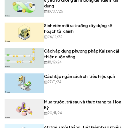
8 yếu tố không ảnh hưởng đến điểm tín
dụng
19/07/25
Sinh viên mới ra trường xây dựng kế
hoạch tài chính
26/12/24
Cách áp dụng phương pháp Kaizen cải
thiện cuộc sống
18/12/24
Cách lập ngân sách chi tiêu hiệu quả
27/11/24
Mua trước, trả sau và thực trạng tại Hoa
Kỳ
20/11/24
40 triệu mỗi tháng, tiết kiệm bao nhiêu