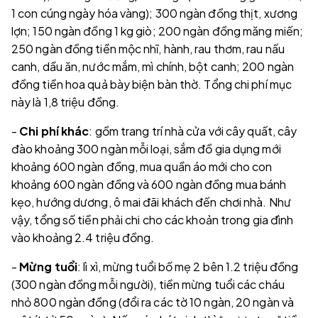
1 con cúng ngày hóa vàng); 300 ngàn đồng thịt, xương
lợn; 150 ngàn đồng 1 kg giò; 200 ngàn đồng măng miến;
250 ngàn đồng tiền mộc nhĩ, hành, rau thơm, rau nấu
canh, dầu ăn, nước mắm, mì chính, bột canh; 200 ngàn
đồng tiền hoa quả bày biện bàn thờ. Tổng chi phí mục
này là 1,8 triệu đồng.
-
Chi phí khác
: gồm trang trí nhà cửa với cây quất, cây
đào khoảng 300 ngàn mỗi loại, sắm đồ gia dụng mới
khoảng 600 ngàn đồng, mua quần áo mới cho con
khoảng 600 ngàn đồng và 600 ngàn đồng mua bánh
kẹo, hướng dương, ô mai đãi khách đến chơi nhà. Như
vậy, tổng số tiền phải chi cho các khoản trong gia đình
vào khoảng 2.4 triệu đồng.
-
Mừng tuổi
: lì xì, mừng tuổi bố mẹ 2 bên 1.2 triệu đồng
(300 ngàn đồng mỗi người), tiền mừng tuổi các cháu
nhỏ 800 ngàn đồng (đổi ra các tờ 10 ngàn, 20 ngàn và