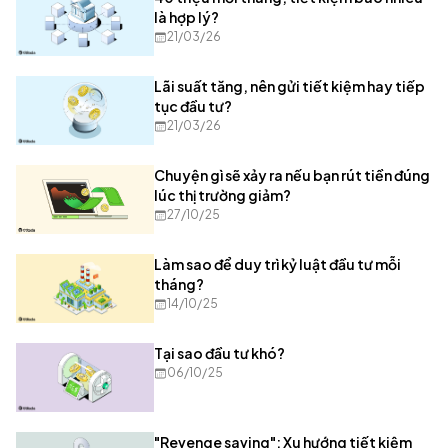
là hợp lý?
21/03/26
Lãi suất tăng, nên gửi tiết kiệm hay tiếp
tục đầu tư?
21/03/26
Chuyện gì sẽ xảy ra nếu bạn rút tiền đúng
lúc thị trường giảm?
27/10/25
Làm sao để duy trì kỷ luật đầu tư mỗi
tháng?
14/10/25
Tại sao đầu tư khó?
06/10/25
"Revenge saving": Xu hướng tiết kiệm