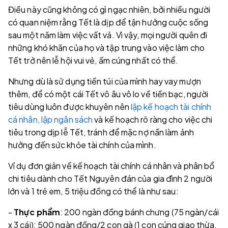
Điều này cũng không có gì ngạc nhiên, bởi nhiều người
có quan niệm rằng Tết là dịp để tận hưởng cuộc sống
sau một năm làm việc vất vả. Vì vậy, mọi người quên đi
những khó khăn của họ và tập trung vào việc làm cho
Tết trở nên lễ hội vui vẻ, ấm cúng nhất có thể.
Nhưng dù là sử dụng tiền túi của mình hay vay mượn
thêm, để có một cái Tết vô âu vô lo về tiền bạc, người
tiêu dùng luôn được khuyên nên
lập kế hoạch tài chính
cá nhân, lập ngân sách
và kế hoạch rõ ràng cho việc chi
tiêu trong dịp lễ Tết, tránh để mặc nợ nần làm ảnh
hưởng đến sức khỏe tài chính của mình.
Ví dụ đơn giản về kế hoạch tài chính cá nhân và phân bổ
chi tiêu dành cho Tết Nguyên đán của gia đình 2 người
lớn và 1 trẻ em, 5 triệu đồng có thể là như sau:
-
Thực phẩm
: 200 ngàn đồng bánh chưng (75 ngàn/cái
x 3 cái); 500 ngàn đồng/2 con gà (1 con cúng giao thừa,