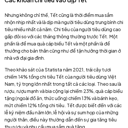
Nhưng không chỉ thế, Tết cũng là thời điểm mua sắm
nhộn nhịp nhất và là dịp mà người tiêu dùng trung bình chi
tiêu nhiều nhất cả năm. Chi tiêu của người tiêu dùng cao
gấp đôi so với các tháng thông thường trước Tết. Một
phần là để mua quà cáp biếu Tết và một phần là để
thưởng cho bản thân cũng như để tận hưởng thời gian ở
nhà với đại gia đình.
Theo khảo sát của Statista năm 2021, trái cây tươi
chiếm 14% tổng chi tiêu Tết của người tiêu dùng Việt
Nam, tỷ trọng lớn nhất trong tất cả các loại. Theo sau là
rượu, rượu mạnh và bia cộng lại chiếm 23%, quà cáp biếu
tặng (ngoài đồ ăn, thức uống) chiếm 13% và bánh kẹo,
mứt chiếm 12% tổng chi tiêu. Tết được biết đến với các
lễ kỷ niệm đầu năm lớn, lễ hội và sự sum họp của những
người thân, điều này thường dẫn đến sự gia tăng tiêu
thụ rượu và nhu cầu mua sắm quà tặng.