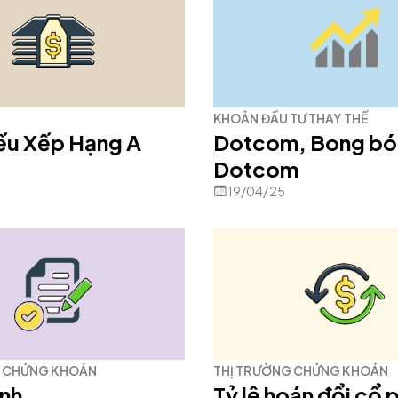
KHOẢN ĐẦU TƯ THAY THẾ
iếu Xếp Hạng A
Dotcom, Bong b
Dotcom
19/04/25
G CHỨNG KHOÁN
THỊ TRƯỜNG CHỨNG KHOÁN
ịnh
Tỷ lệ hoán đổi cổ 