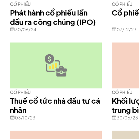
CỔ PHIẾU
CỔ PHIẾU
Phát hành cổ phiếu lần
Cổ phi
đầu ra công chúng (IPO)
30/06/24
07/12/23
CỔ PHIẾU
CỔ PHIẾU
Thuế cổ tức nhà đầu tư cá
Khối lư
nhân
trung b
03/10/23
30/06/23