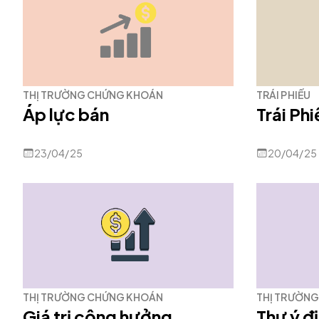
THỊ TRƯỜNG CHỨNG KHOÁN
TRÁI PHIẾU
Áp lực bán
Trái Ph
23/04/25
20/04/25
THỊ TRƯỜNG CHỨNG KHOÁN
THỊ TRƯỜN
Giá trị cộng hưởng
Thư ý đ