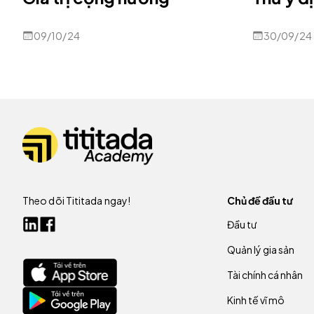
09/10/24
30/09/24
Theo dõi Tititada ngay!
Chủ đề đầu tư
Đầu tư
Quản lý gia sản
Tài chính cá nhân
Kinh tế vĩ mô