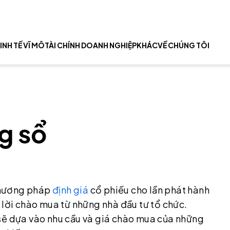
INH TẾ VĨ MÔ
TÀI CHÍNH DOANH NGHIỆP
KHÁC
VỀ CHÚNG TÔI
g sổ
phương pháp
định giá
cổ phiếu cho lần phát hành
 lời chào mua từ những nhà đầu tư tổ chức.
 sẽ dựa vào nhu cầu và giá chào mua của những