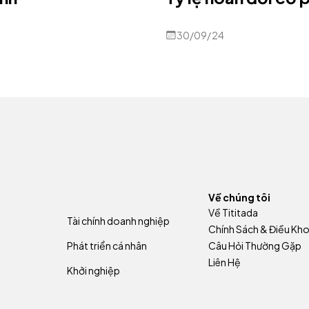
30/09/24
Về chúng tôi
Về Tititada
Tài chính doanh nghiệp
Chính Sách & Điều Kh
Phát triển cá nhân
Câu Hỏi Thường Gặp
Liên Hệ
Khởi nghiệp