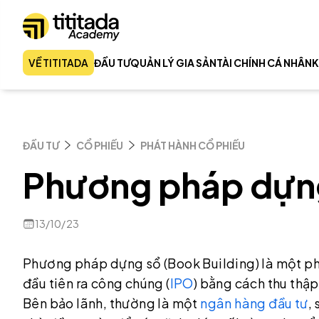
VỀ TITITADA
ĐẦU TƯ
QUẢN LÝ GIA SẢN
TÀI CHÍNH CÁ NHÂN
K
ĐẦU TƯ
CỔ PHIẾU
PHÁT HÀNH CỔ PHIẾU
Phương pháp dựn
13/10/23
Phương pháp dựng sổ (Book Building) là một 
đầu tiên ra công chúng (
IPO
) bằng cách thu thập
Bên bảo lãnh, thường là một
ngân hàng đầu tư
,