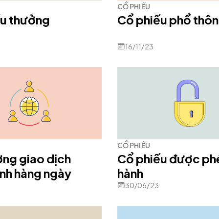
CỔ PHIẾU
ếu thưởng
Cổ phiếu phổ thô
16/11/23
CỔ PHIẾU
ợng giao dịch
Cổ phiếu được ph
ình hàng ngày
hành
30/06/23