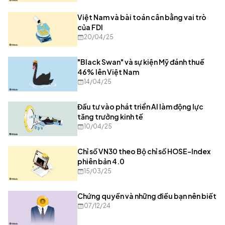
Việt Nam và bài toán cân bằng vai trò
của FDI
20/04/25
"Black Swan" và sự kiện Mỹ đánh thuế
46% lên Việt Nam
14/04/25
Đầu tư vào phát triển AI làm động lực
tăng trưởng kinh tế
10/04/25
Chỉ số VN30 theo Bộ chỉ số HOSE-Index
phiên bản 4.0
15/03/25
Chứng quyền và những điều bạn nên biết
07/12/24