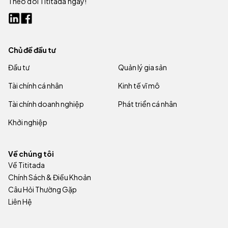
Theo dõi Tititada ngay!
Chủ đề đầu tư
Đầu tư
Quản lý gia sản
Tài chính cá nhân
Kinh tế vĩ mô
Tài chính doanh nghiệp
Phát triển cá nhân
Khởi nghiệp
Về chúng tôi
Về Tititada
Chính Sách & Điều Khoản
Câu Hỏi Thường Gặp
Liên Hệ