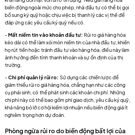
biến động ngoài mức cho phép, nhà đầu tư có thể bị gọi
bổ sung ký quỹ hoặc chịu việc bị thanh lý các vị thế để
đáp ứng các yêu cầu ký quỹ nếu có.
-
Mất niềm tin vào khoản đầu tư:
Rủi ro giá hàng hóa
kéo dài có thể làm xói mòn niềm tin của nhà đầu tư, khiến
họ rút tiền hoặc tránh đầu tư vào hàng hóa, điều này làm
ảnh hưởng đến tính thanh khoản và sự ổn định của thị
trường.
-
Chi phí quản lý rủi ro:
Sử dụng các chiến lược để
giảm thiểu rủi ro giá hàng hóa, chẳng hạn như các công
cụ phái sinh, có thể phát sinh các khoản chi phí. Những
chi phí này có thể bao gồm phí giao dịch, yêu cầu ký quỹ,
khả năng bỏ lỡ cơ hội kiếm lợi nhuận nếu biến động giá ít
nghiêm trọng hơn dự đoán.
Phòng ngừa rủi ro do biến động bất lợi của