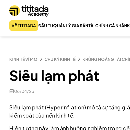
VỀ TITITADA
ĐẦU TƯ
QUẢN LÝ GIA SẢN
TÀI CHÍNH CÁ NHÂN
K
KINH TẾ VĨ MÔ
CHU KỲ KINH TẾ
KHỦNG HOẢNG TÀI CHÍ
Siêu lạm phát
08/04/23
Siêu lạm phát (Hyperinflation) mô tả sự tăng g
kiểm soát của nền kinh tế.
Hiện tượng này làm ảnh hưởng nghiêm trọng đến 