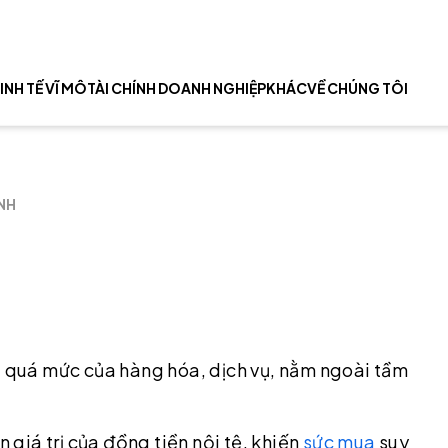
INH TẾ VĨ MÔ
TÀI CHÍNH DOANH NGHIỆP
KHÁC
VỀ CHÚNG TÔI
NH
iá quá mức của hàng hóa, dịch vụ, nằm ngoài tầm
giá trị của đồng tiền nội tệ, khiến
sức mua
suy