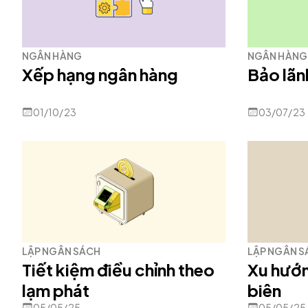
NGÂN HÀNG
NGÂN HÀNG
Xếp hạng ngân hàng
Bảo lãn
01/10/23
03/07/23
LẬP NGÂN SÁCH
LẬP NGÂN S
Tiết kiệm điều chỉnh theo
Xu hướn
lạm phát
biên
05/05/25
05/05/25