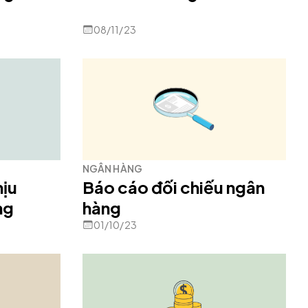
08/11/23
NGÂN HÀNG
hịu
Báo cáo đối chiếu ngân
ng
hàng
01/10/23