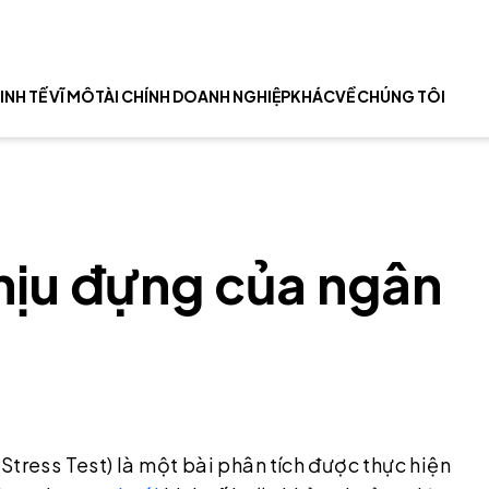
INH TẾ VĨ MÔ
TÀI CHÍNH DOANH NGHIỆP
KHÁC
VỀ CHÚNG TÔI
chịu đựng của ngân
Stress Test) là một bài phân tích được thực hiện