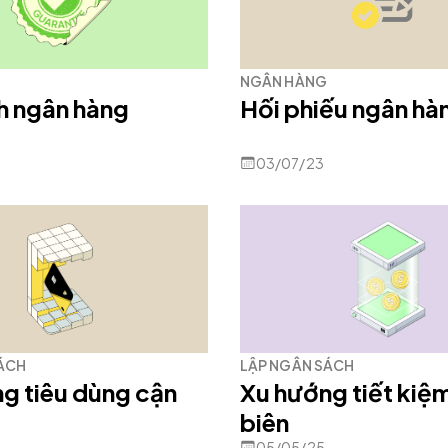
NGÂN HÀNG
h ngân hàng
Hối phiếu ngân hà
03/07/23
ÁCH
LẬP NGÂN SÁCH
g tiêu dùng cận
Xu hướng tiết kiệ
biên
05/05/25