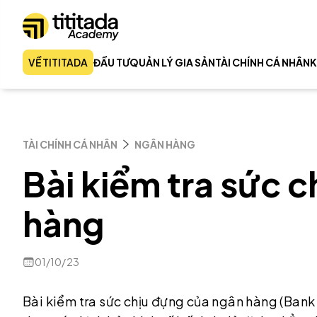
VỀ TITITADA
ĐẦU TƯ
QUẢN LÝ GIA SẢN
TÀI CHÍNH CÁ NHÂN
K
TÀI CHÍNH CÁ NHÂN
NGÂN HÀNG
Bài kiểm tra sức 
hàng
01/10/23
Bài kiểm tra sức chịu đựng của ngân hàng (Bank 