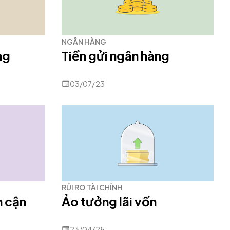
NGÂN HÀNG
ng
Tiền gửi ngân hàng
03/07/23
RỦI RO TÀI CHÍNH
m cận
Ảo tưởng lãi vốn
23/04/25