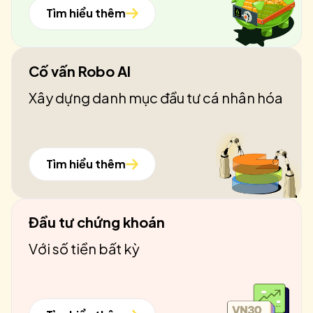
Tìm hiểu thêm
Cố vấn Robo AI
Xây dựng danh mục đầu tư cá nhân hóa
Tìm hiểu thêm
Đầu tư chứng khoán
Với số tiền bất kỳ