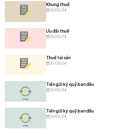
Khung thuế
31/05/24
Ưu đãi thuế
31/05/24
Thuế tài sản
31/05/24
Tiền gửi ký quỹ ban đầu
31/05/24
Tiền gửi ký quỹ ban đầu
31/05/24