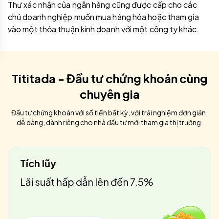
Thư xác nhận của ngân hàng cũng được cấp cho các
chủ doanh nghiệp muốn mua hàng hóa hoặc tham gia
vào một thỏa thuận kinh doanh với một công ty khác.
Tititada - Đầu tư chứng khoán cùng
chuyên gia
Đầu tư chứng khoán với số tiền bất kỳ, với trải nghiệm đơn giản,
dễ dàng, dành riêng cho nhà đầu tư mới tham gia thị trường.
Tích lũy
Lãi suất hấp dẫn lên đến 7.5%