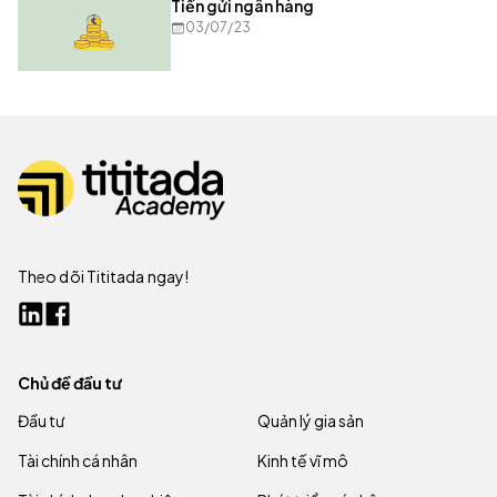
Tiền gửi ngân hàng
03/07/23
Theo dõi Tititada ngay!
Chủ đề đầu tư
Đầu tư
Quản lý gia sản
Tài chính cá nhân
Kinh tế vĩ mô