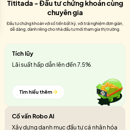
Tititada - Đầu tư chứng khoán cùng
chuyên gia
Đầu tư chứng khoán với số tiền bất kỳ, với trải nghiệm đơn giản,
dễ dàng, dành riêng cho nhà đầu tư mới tham gia thị trường.
Tích lũy
Lãi suất hấp dẫn lên đến 7.5%
Tìm hiểu thêm
Cố vấn Robo AI
Xây dựng danh mục đầu tư cá nhân hóa