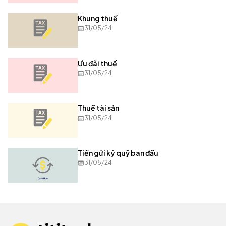
Khung thuế
31/05/24
Ưu đãi thuế
31/05/24
Thuế tài sản
31/05/24
Tiền gửi ký quỹ ban đầu
31/05/24