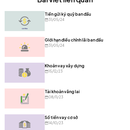
Tiền gửi ký quỹ ban đầu
31/05/24
GIới hạn điều chỉnh lãi ban đầu
31/05/24
Khoản vay xây dựng
15/12/23
Tài khoản vãng lai
08/11/23
Số tiền vay cơ sở
14/10/23