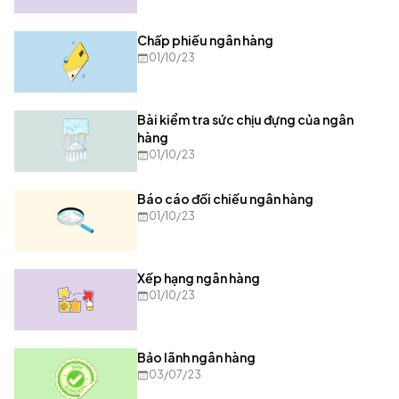
Chấp phiếu ngân hàng
01/10/23
Bài kiểm tra sức chịu đựng của ngân
hàng
01/10/23
Báo cáo đối chiếu ngân hàng
01/10/23
Xếp hạng ngân hàng
01/10/23
Bảo lãnh ngân hàng
03/07/23