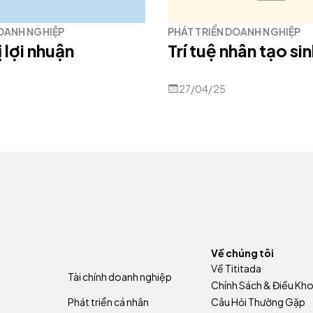
DOANH NGHIỆP
PHÁT TRIỂN DOANH NGHIỆP
 lợi nhuận
Trí tuệ nhân tạo si
27/04/25
Về chúng tôi
Về Tititada
Tài chính doanh nghiệp
Chính Sách & Điều Kh
Phát triển cá nhân
Câu Hỏi Thường Gặp