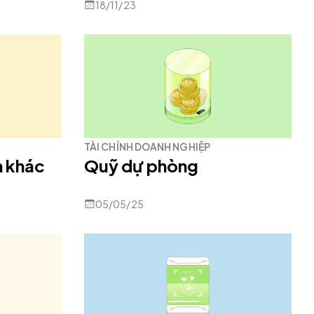
18/11/23
TÀI CHÍNH DOANH NGHIỆP
n khác
Quỹ dự phòng
05/05/25