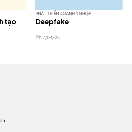
PHÁT TRIỂN DOANH NGHIỆP
nh tạo
Deepfake
27/04/25
oản