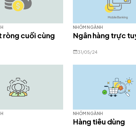
NH
NHÓM NGÀNH
t ròng cuối cùng
Ngân hàng trực t
31/05/24
NH
NHÓM NGÀNH
Hàng tiêu dùng