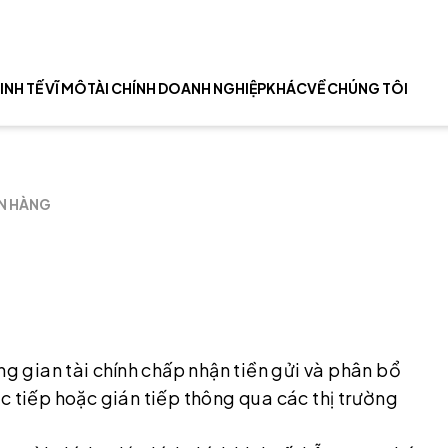
INH TẾ VĨ MÔ
TÀI CHÍNH DOANH NGHIỆP
KHÁC
VỀ CHÚNG TÔI
N HÀNG
ng gian tài chính chấp nhận tiền gửi và phân bổ
c tiếp hoặc gián tiếp thông qua các thị trường