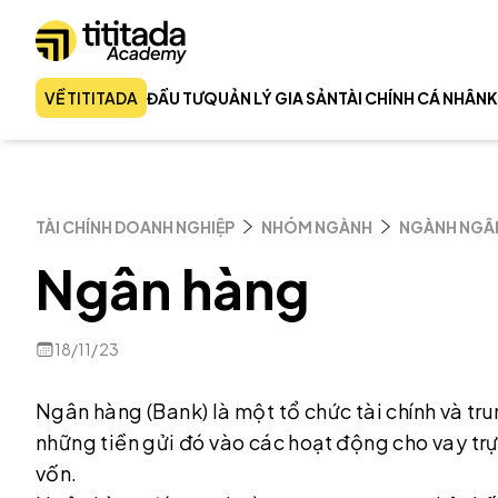
VỀ TITITADA
ĐẦU TƯ
QUẢN LÝ GIA SẢN
TÀI CHÍNH CÁ NHÂN
K
TÀI CHÍNH DOANH NGHIỆP
NHÓM NGÀNH
NGÀNH NGÂ
Ngân hàng
18/11/23
Ngân hàng (Bank) là một tổ chức tài chính và tru
những tiền gửi đó vào các hoạt động cho vay trự
vốn.