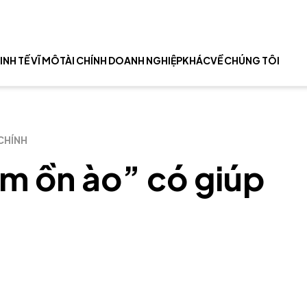
INH TẾ VĨ MÔ
TÀI CHÍNH DOANH NGHIỆP
KHÁC
VỀ CHÚNG TÔI
 CHÍNH
ệm ồn ào” có giúp