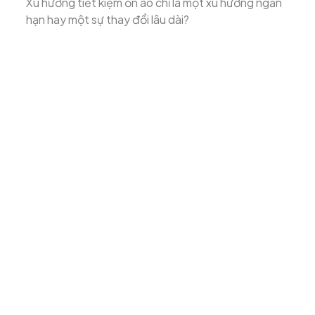
Xu hướng tiết kiệm ồn ào chỉ là một xu hướng ngắn
hạn hay một sự thay đổi lâu dài?