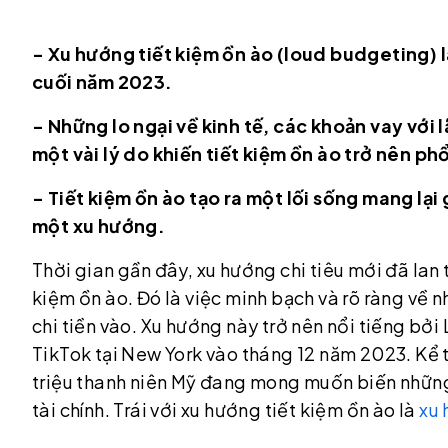
- Xu hướng tiết kiệm ồn ào (loud budgeting) l
cuối năm 2023.
- Những lo ngại về kinh tế, các khoản vay với l
một vài lý do khiến tiết kiệm ồn ào trở nên ph
- Tiết kiệm ồn ào tạo ra một lối sống mang lại 
một xu hướng.
Thời gian gần đây, xu hướng chi tiêu mới đã lan 
kiệm ồn ào. Đó là việc minh bạch và rõ ràng về
chi tiền vào. Xu hướng này trở nên nổi tiếng bở
TikTok tại New York vào tháng 12 năm 2023. Kể 
triệu thanh niên Mỹ đang mong muốn biến những
tài chính. Trái với xu hướng tiết kiệm ồn ào là
xu 