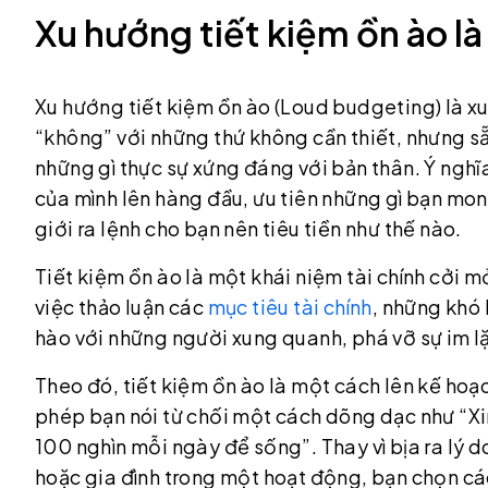
Xu hướng tiết kiệm ồn ào là
Xu hướng tiết kiệm ồn ào (Loud budgeting) là xu
“không” với những thứ không cần thiết, nhưng sẵ
những gì thực sự xứng đáng với bản thân. Ý nghĩa 
của mình lên hàng đầu, ưu tiên những gì bạn mo
giới ra lệnh cho bạn nên tiêu tiền như thế nào.
Tiết kiệm ồn ào là một khái niệm tài chính cởi mở
việc thảo luận các
mục tiêu tài chính
, những khó 
hào với những người xung quanh, phá vỡ sự im l
Theo đó, tiết kiệm ồn ào là một cách lên kế hoạch
phép bạn nói từ chối một cách dõng dạc như “Xin l
100 nghìn mỗi ngày để sống”. Thay vì bịa ra lý 
hoặc gia đình trong một hoạt động, bạn chọn cách