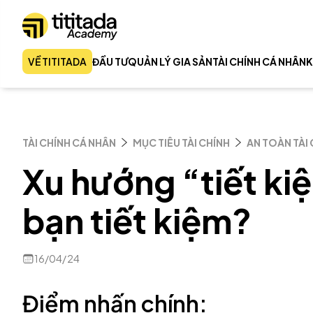
VỀ TITITADA
ĐẦU TƯ
QUẢN LÝ GIA SẢN
TÀI CHÍNH CÁ NHÂN
K
TÀI CHÍNH CÁ NHÂN
MỤC TIÊU TÀI CHÍNH
AN TOÀN TÀI
Xu hướng “tiết ki
bạn tiết kiệm?
16/04/24
Điểm nhấn chính: