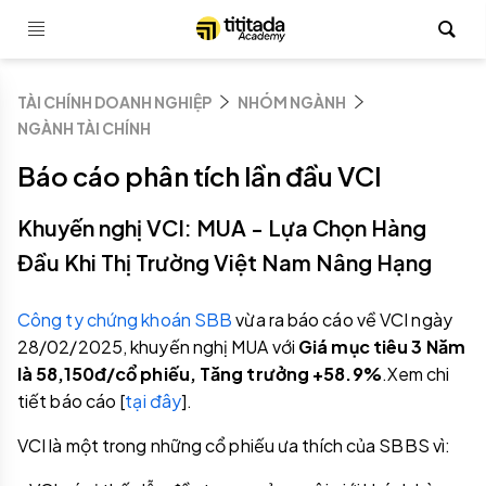
TÀI CHÍNH DOANH NGHIỆP
NHÓM NGÀNH
NGÀNH TÀI CHÍNH
Báo cáo phân tích lần đầu VCI
Khuyến nghị VCI: MUA - Lựa Chọn Hàng
Đầu Khi Thị Trường Việt Nam Nâng Hạng
Công ty chứng khoán SBB
vừa ra báo cáo về VCI ngày
28/02/2025, khuyến nghị MUA với
Giá mục tiêu 3 Năm
là 58,150đ/cổ phiếu, Tăng trưởng +58.9%
.Xem chi
tiết báo cáo [
tại đây
].
VCI là một trong những cổ phiếu ưa thích của SBBS vì: