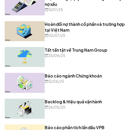
nợ xấu
11/07/25
Hoán đổi nợ thành cổ phần và trường hợp
tại Việt Nam
02/07/25
Tất tần tật về Trung Nam Group
25/06/25
Báo cáo ngành Chứng khoán
12/06/25
Backlog & Hiệu quả vận hành
26/05/25
Báo cáo phân tích lần đầu VPB