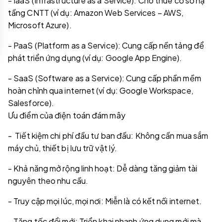
- IaaS (Infrastructure as a Service): Cho thuê cơ sở hạ
tầng CNTT (ví dụ: Amazon Web Services – AWS,
Microsoft Azure).
- PaaS (Platform as a Service): Cung cấp nền tảng để
phát triển ứng dụng (ví dụ: Google App Engine).
- SaaS (Software as a Service): Cung cấp phần mềm
hoàn chỉnh qua internet (ví dụ: Google Workspace,
Salesforce).
Ưu điểm của điện toán đám mây
- Tiết kiệm chi phí đầu tư ban đầu: Không cần mua sắm
máy chủ, thiết bị lưu trữ vật lý.
- Khả năng mở rộng linh hoạt: Dễ dàng tăng giảm tài
nguyên theo nhu cầu.
- Truy cập mọi lúc, mọi nơi: Miễn là có kết nối internet.
- Tăng tốc đổi mới: Triển khai nhanh ứng dụng mới mà