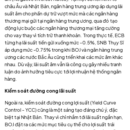
châu Âu và Nhật Bản, ngân hàng trung ương áp dụng lãi
suất âm cho phần dự trữ vượt mức mà các ngân hàng
thương mại gửi tại ngân hàng trung ương, qua đó tạo
động lực buộc các ngân hàng thương mại tăng cường
cho vay thay vì tích trữ thanh khoản. Trong thực tế, ECB
từng hạ lãi suất tiền gửi xuống mức -0.5%, SNB Thụy Sĩ
áp dụng mức -0.75% trong khi BOJ và ngân hàng trung
ương các nước Bắc Âu cũng triển khai các mức âm khác
nhau. Dù vậy, lãi suất âm vẫn là công cụ gây nhiều tranh
luận do ảnh hưởng tiêu cực tới lợi nhuận hệ thống ngân
hàng.
Kiểm soát đường cong lãi suất
Ngoài ra, kiểm soát đường cong lợi suất (Yield Curve
Control - YCC) cũng là một sáng tạo đáng chú ý, đặc
biệt tại Nhật Bản. Thay vì chỉ nhắm tới lãi suất ngắn hạn,
BOJ đặt ra các mức mục tiêu cụ thể cho lợi suất trái