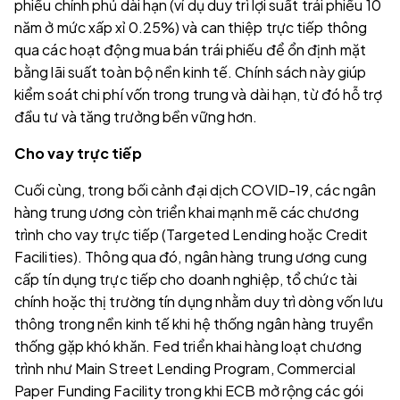
phiếu chính phủ dài hạn (ví dụ duy trì lợi suất trái phiếu 10
năm ở mức xấp xỉ 0.25%) và can thiệp trực tiếp thông
qua các hoạt động mua bán trái phiếu để ổn định mặt
bằng lãi suất toàn bộ nền kinh tế. Chính sách này giúp
kiểm soát chi phí vốn trong trung và dài hạn, từ đó hỗ trợ
đầu tư và tăng trưởng bền vững hơn.
Cho vay trực tiếp
Cuối cùng, trong bối cảnh đại dịch COVID-19, các ngân
hàng trung ương còn triển khai mạnh mẽ các chương
trình cho vay trực tiếp (Targeted Lending hoặc Credit
Facilities). Thông qua đó, ngân hàng trung ương cung
cấp tín dụng trực tiếp cho doanh nghiệp, tổ chức tài
chính hoặc thị trường tín dụng nhằm duy trì dòng vốn lưu
thông trong nền kinh tế khi hệ thống ngân hàng truyền
thống gặp khó khăn. Fed triển khai hàng loạt chương
trình như Main Street Lending Program, Commercial
Paper Funding Facility trong khi ECB mở rộng các gói