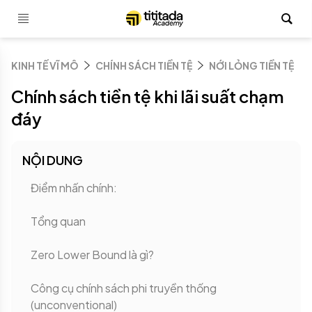
KINH TẾ VĨ MÔ
CHÍNH SÁCH TIỀN TỆ
NỚI LỎNG TIỀN TỆ
Chính sách tiền tệ khi lãi suất chạm
đáy
NỘI DUNG
Điểm nhấn chính:
Tổng quan
Zero Lower Bound là gì?
Công cụ chính sách phi truyền thống
(unconventional)