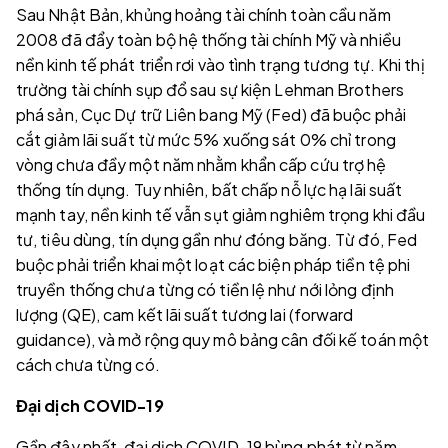
Sau Nhật Bản, khủng hoảng tài chính toàn cầu năm
2008 đã đẩy toàn bộ hệ thống tài chính Mỹ và nhiều
nền kinh tế phát triển rơi vào tình trạng tương tự. Khi thị
trường tài chính sụp đổ sau sự kiện Lehman Brothers
phá sản, Cục Dự trữ Liên bang Mỹ (Fed) đã buộc phải
cắt giảm lãi suất từ mức 5% xuống sát 0% chỉ trong
vòng chưa đầy một năm nhằm khẩn cấp cứu trợ hệ
thống tín dụng. Tuy nhiên, bất chấp nỗ lực hạ lãi suất
mạnh tay, nền kinh tế vẫn sụt giảm nghiêm trọng khi đầu
tư, tiêu dùng, tín dụng gần như đóng băng. Từ đó, Fed
buộc phải triển khai một loạt các biện pháp tiền tệ phi
truyền thống chưa từng có tiền lệ như nới lỏng định
lượng (QE), cam kết lãi suất tương lai (forward
guidance), và mở rộng quy mô bảng cân đối kế toán một
cách chưa từng có.
Đại dịch COVID-19
Gần đây nhất, đại dịch COVID-19 bùng phát từ năm