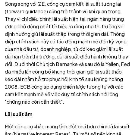
Song song với QE, công cụ cam kết lãi suất tương lai
(forward guidance) cũng trở thành vũ khí quan trọng.
Thay vì chỉ điều chỉnh lãi suất hiện tại, ngân hàng trung
ương chủ động phát tín hiệu rõ ràng cho thị trường về
định hướng giữ lãi suất thấp trong thời gian dài. Thông
điệp chính sách này có tác động mạnh mẽ đến kỳ vọng
của nhà đầu tư, doanh nghiệp, từ đó kéo giảm lãi suất
dài hạn trên thị trường, dù lãi suất điều hành không thay
đổi. Dưới thời Chủ tịch Bernanke và sau đó là Yellen, Fed
đã nhiều lần công bố khung thời gian giữ lãi suất thấp
kéo dài nhằm hỗ trợ phục hồi kinh tế sau khủng hoảng
2008. ECB cũng áp dụng chiến lược tương tự với các
cam kết mạnh mẽ về việc duy trì chính sách nới lỏng
"chừng nào còn cần thiết".
Lãi suất âm
Một công cụ khác mang tính đột phá hơn chính là lãi suất
âm (Negative Interest Rates). Tại một số nền kinh tế