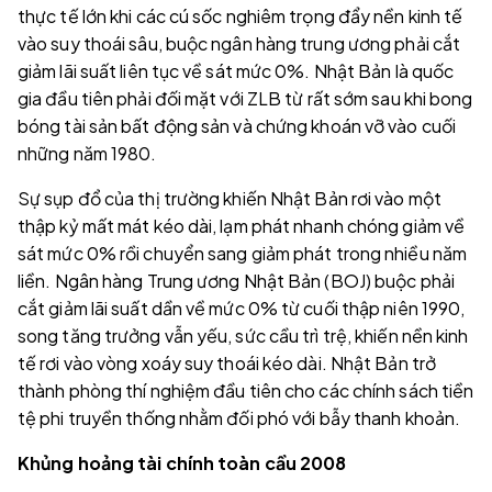
thực tế lớn khi các cú sốc nghiêm trọng đẩy nền kinh tế
vào suy thoái sâu, buộc ngân hàng trung ương phải cắt
giảm lãi suất liên tục về sát mức 0%. Nhật Bản là quốc
gia đầu tiên phải đối mặt với ZLB từ rất sớm sau khi bong
bóng tài sản bất động sản và chứng khoán vỡ vào cuối
những năm 1980.
Sự sụp đổ của thị trường khiến Nhật Bản rơi vào một
thập kỷ mất mát kéo dài, lạm phát nhanh chóng giảm về
sát mức 0% rồi chuyển sang giảm phát trong nhiều năm
liền. Ngân hàng Trung ương Nhật Bản (BOJ) buộc phải
cắt giảm lãi suất dần về mức 0% từ cuối thập niên 1990,
song tăng trưởng vẫn yếu, sức cầu trì trệ, khiến nền kinh
tế rơi vào vòng xoáy suy thoái kéo dài. Nhật Bản trở
thành phòng thí nghiệm đầu tiên cho các chính sách tiền
tệ phi truyền thống nhằm đối phó với bẫy thanh khoản.
Khủng hoảng tài chính toàn cầu 2008