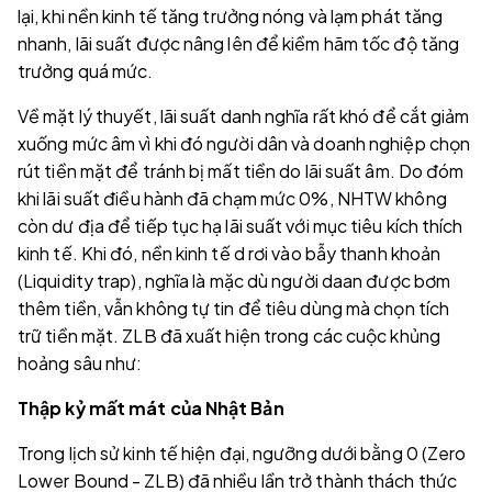
lại, khi nền kinh tế tăng trưởng nóng và lạm phát tăng
nhanh, lãi suất được nâng lên để kiềm hãm tốc độ tăng
trưởng quá mức.
Về mặt lý thuyết, lãi suất danh nghĩa rất khó để cắt giảm
xuống mức âm vì khi đó người dân và doanh nghiệp chọn
rút tiền mặt để tránh bị mất tiền do lãi suất âm. Do đóm
khi lãi suất điều hành đã chạm mức 0%, NHTW không
còn dư địa để tiếp tục hạ lãi suất với mục tiêu kích thích
kinh tế. Khi đó, nền kinh tế d rơi vào bẫy thanh khoản
(Liquidity trap), nghĩa là mặc dù người daan được bơm
thêm tiền, vẫn không tự tin để tiêu dùng mà chọn tích
trữ tiền mặt. ZLB đã xuất hiện trong các cuộc khủng
hoảng sâu như:
Thập kỷ mất mát của Nhật Bản
Trong lịch sử kinh tế hiện đại, ngưỡng dưới bằng 0 (Zero
Lower Bound - ZLB) đã nhiều lần trở thành thách thức