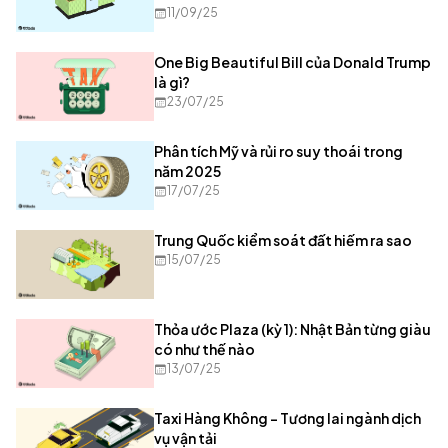
11/09/25
One Big Beautiful Bill của Donald Trump
là gì?
23/07/25
Phân tích Mỹ và rủi ro suy thoái trong
năm 2025
17/07/25
Trung Quốc kiểm soát đất hiếm ra sao
15/07/25
Thỏa ước Plaza (kỳ 1): Nhật Bản từng giàu
có như thế nào
13/07/25
Taxi Hàng Không – Tương lai ngành dịch
vụ vận tải