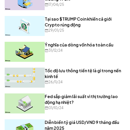
17/04/25
Tại sao $TRUMP Coin khiến cả giới
Crypto rúng động
29/01/25
Ý nghĩa của dòng vốn hóa toàn cầu
31/12/24
Tốc độ lưu thông tiền tệ là gì trong nền
kinh tế
26/11/24
Fed sắp giảm lãi suất vì thị trường lao
động hạ nhiệt?
01/10/24
Diễn biến tỷ giá USD/VND 9 tháng đầu
năm 2025