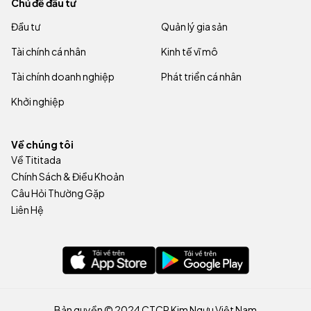
Chủ đề đầu tư
Đầu tư
Quản lý gia sản
Tài chính cá nhân
Kinh tế vĩ mô
Tài chính doanh nghiệp
Phát triển cá nhân
Khởi nghiệp
Về chúng tôi
Về Tititada
Chính Sách & Điều Khoản
Câu Hỏi Thường Gặp
Liên Hệ
Bản quyền © 2024 CTCP Kim Ngưu Việt Nam