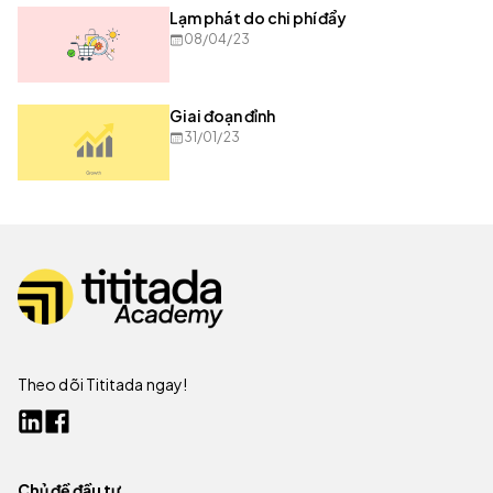
Lạm phát do chi phí đẩy
08/04/23
Giai đoạn đỉnh
31/01/23
Theo dõi Tititada ngay!
Chủ đề đầu tư