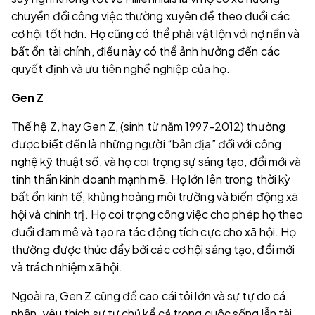
chuyển đổi công việc thường xuyên để theo đuổi các
cơ hội tốt hơn. Họ cũng có thể phải vật lộn với nợ nần và
bất ổn tài chính, điều này có thể ảnh hưởng đến các
quyết định và ưu tiên nghề nghiệp của họ.
Gen Z
Thế hệ Z, hay Gen Z, (sinh từ năm 1997-2012) thường
được biết đến là những người “bản địa” đối với công
nghệ kỹ thuật số, và họ coi trọng sự sáng tạo, đổi mới và
tinh thần kinh doanh mạnh mẽ. Họ lớn lên trong thời kỳ
bất ổn kinh tế, khủng hoảng môi trường và biến động xã
hội và chính trị. Họ coi trọng công việc cho phép họ theo
đuổi đam mê và tạo ra tác động tích cực cho xã hội. Họ
thường được thúc đẩy bởi các cơ hội sáng tạo, đổi mới
và trách nhiệm xã hội.
Ngoài ra, Gen Z cũng đề cao cái tôi lớn và sự tự do cá
nhân, yêu thích sự tự chủ kể cả trong cuộc sống lẫn tài