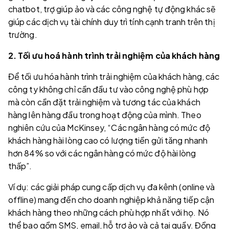
chatbot, trợ giúp ảo và các công nghệ tự động khác sẽ
giúp các dịch vụ tài chính duy trì tính cạnh tranh trên thị
trường.
2. Tối ưu hoá hành trình trải nghiệm của khách hàng
Để tối ưu hóa hành trình trải nghiệm của khách hàng, các
công ty không chỉ cần đầu tư vào công nghệ phù hợp
mà còn cần đặt trải nghiệm và tương tác của khách
hàng lên hàng đầu trong hoạt động của mình. Theo
nghiên cứu của McKinsey, “Các ngân hàng có mức độ
khách hàng hài lòng cao có lượng tiền gửi tăng nhanh
hơn 84% so với các ngân hàng có mức độ hài lòng
thấp”.
Ví dụ: các giải pháp cung cấp dịch vụ đa kênh (online và
offline) mang đến cho doanh nghiệp khả năng tiếp cận
khách hàng theo những cách phù hợp nhất với họ. Nó
thể bao gồm SMS, email, hỗ trợ ảo và cả tại quầy. Đồng