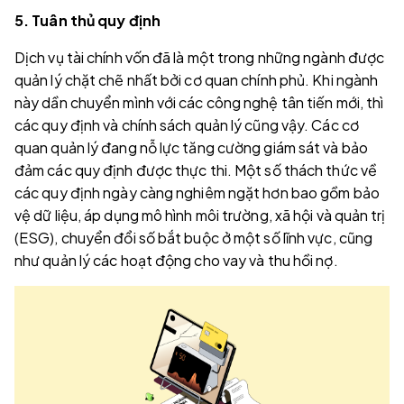
5. Tuân thủ quy định
Dịch vụ tài chính vốn đã là một trong những ngành được
quản lý chặt chẽ nhất bởi cơ quan chính phủ. Khi ngành
này dần chuyển mình với các công nghệ tân tiến mới, thì
các quy định và chính sách quản lý cũng vậy. Các cơ
quan quản lý đang nỗ lực tăng cường giám sát và bảo
đảm các quy định được thực thi. Một số thách thức về
các quy định ngày càng nghiêm ngặt hơn bao gồm bảo
vệ dữ liệu, áp dụng mô hình môi trường, xã hội và quản trị
(ESG), chuyển đổi số bắt buộc ở một số lĩnh vực, cũng
như quản lý các hoạt động cho vay và thu hồi nợ.