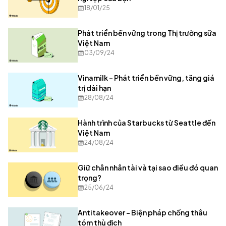
18/01/25
Phát triển bền vững trong Thị trường sữa
Việt Nam
03/09/24
Vinamilk - Phát triển bền vững, tăng giá
trị dài hạn
28/08/24
Hành trình của Starbucks từ Seattle đến
Việt Nam
24/08/24
Giữ chân nhân tài và tại sao điều đó quan
trọng?
25/06/24
Antitakeover - Biện pháp chống thâu
tóm thù địch