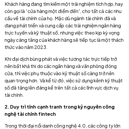
Khách hàng đang tìm kiếm một trải nghiệm tích hợp, hay
còn gọi là “cửa hàng một điểm đến”, cho tất cả các nhu
cầu về tài chính của họ. Mặc dù ngành tài chính đã và
đang phát triển và cung cấp các trải nghiệm ngân hàng
trực tuyến và kỹ thuật số, nhưng việc theo kịp kỳ vọng
ngày càng tăng của khách hàng sẽ tiếp tục là một thách
thức vào năm 2023.
Khi đại dịch bùng phát và việc tương tác trực tiếp trở
nên bất khả thi do các ngân hàng và văn phòng đóng
cửa, thì việc phụ thuộc vào kỹ thuật số càng trở nên
quan trọng hơn. Và kể từ đó, việc sử dụng kênh kỹ thuật
số đã tăng lên đáng kể trên tất cả các lĩnh vực dịch vụ
tài chính.
2. Duy trì tính cạnh tranh trong kỷ nguyên công
nghệ tài chính fintech
Trong thời đại nổi danh công nghệ 4.0, các công ty lớn