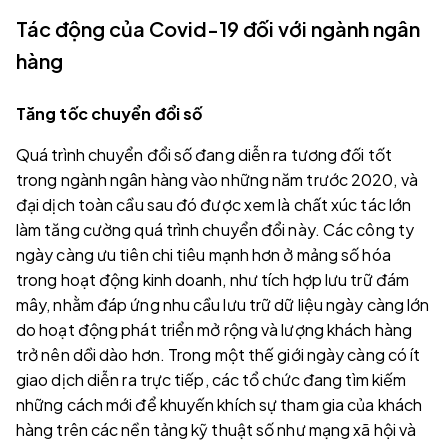
Tác động của Covid-19 đối với ngành ngân
hàng
Tăng tốc chuyển đổi số
Quá trình chuyển đổi số đang diễn ra tương đối tốt
trong ngành ngân hàng vào những năm trước 2020, và
đại dịch toàn cầu sau đó được xem là chất xúc tác lớn
làm tăng cường quá trình chuyển đổi này. Các công ty
ngày càng ưu tiên chi tiêu mạnh hơn ở mảng số hóa
trong hoạt động kinh doanh, như tích hợp lưu trữ đám
mây, nhằm đáp ứng nhu cầu lưu trữ dữ liệu ngày càng lớn
do hoạt động phát triển mở rộng và lượng khách hàng
trở nên dồi dào hơn. Trong một thế giới ngày càng có ít
giao dịch diễn ra trực tiếp, các tổ chức đang tìm kiếm
những cách mới để khuyến khích sự tham gia của khách
hàng trên các nền tảng kỹ thuật số như mạng xã hội và