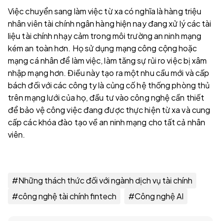
Việc chuyển sang làm việc từ xa có nghĩa là hàng triệu
nhân viên tài chính ngân hàng hiện nay đang xử lý các tài
liệu tài chính nhạy cảm trong môi trường an ninh mạng
kém an toàn hơn. Họ sử dụng mạng công cộng hoặc
mạng cá nhân để làm việc, làm tăng sự rủi ro việc bị xâm
nhập mạng hơn. Điều này tạo ra một nhu cầu mới và cấp
bách đối với các công ty là củng cố hệ thống phòng thủ
trên mạng lưới của họ, đầu tư vào công nghệ cần thiết
để bảo vệ công việc đang được thực hiện từ xa và cung
cấp các khóa đào tạo về an ninh mạng cho tất cả nhân
viên.
#
Những thách thức đối với ngành dịch vụ tài chính
#
công nghệ tài chính fintech
#
Công nghệ AI