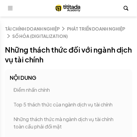
TÀI CHÍNH DOANH NGHIỆP
PHÁT TRIỂN DOANH NGHIỆP
SỐ HÓA (DIGITALIZATION)
Những thách thức đối với ngành dịch
vụ tài chính
NỘI DUNG
Điểm nhấn chính
Top 5 thách thức của ngành dịch vụ tài chính
Những thách thức mà ngành dịch vụ tài chính
toàn cầu phải đối mặt