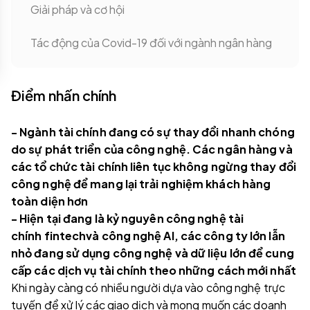
Giải pháp và cơ hội
Tác động của Covid-19 đối với ngành ngân hàng
Điểm nhấn chính
- Ngành tài chính đang có sự thay đổi nhanh chóng
do sự phát triển của công nghệ. Các ngân hàng và
các tổ chức tài chính liên tục không ngừng thay đổi
công nghệ để mang lại trải nghiệm khách hàng
toàn diện hơn
- Hiện tại đang là kỷ nguyên công nghệ tài
chính fintechvà công nghệ AI, các công ty lớn lẫn
nhỏ đang sử dụng công nghệ và dữ liệu lớn để cung
cấp các dịch vụ tài chính theo những cách mới nhất
Khi ngày càng có nhiều người dựa vào công nghệ trực
tuyến để xử lý các giao dịch và mong muốn các doanh