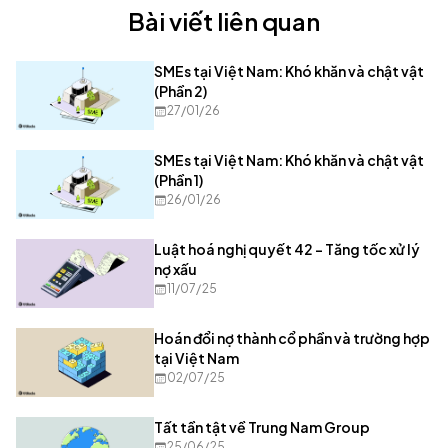
Bài viết liên quan
SMEs tại Việt Nam: Khó khăn và chật vật
(Phần 2)
27/01/26
SMEs tại Việt Nam: Khó khăn và chật vật
(Phần 1)
26/01/26
Luật hoá nghị quyết 42 – Tăng tốc xử lý
nợ xấu
11/07/25
Hoán đổi nợ thành cổ phần và trường hợp
tại Việt Nam
02/07/25
Tất tần tật về Trung Nam Group
25/06/25