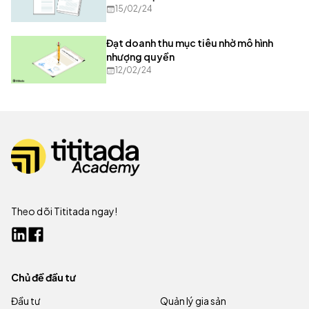
15/02/24
Đạt doanh thu mục tiêu nhờ mô hình
nhượng quyền
12/02/24
Theo dõi Tititada ngay!
Chủ đề đầu tư
Đầu tư
Quản lý gia sản