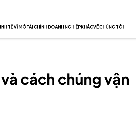
INH TẾ VĨ MÔ
TÀI CHÍNH DOANH NGHIỆP
KHÁC
VỀ CHÚNG TÔI
u và cách chúng vận