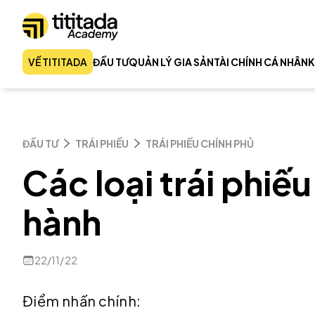
VỀ TITITADA
ĐẦU TƯ
QUẢN LÝ GIA SẢN
TÀI CHÍNH CÁ NHÂN
K
ĐẦU TƯ
TRÁI PHIẾU
TRÁI PHIẾU CHÍNH PHỦ
Các loại trái phiế
hành
22/11/22
Điểm nhấn chính: