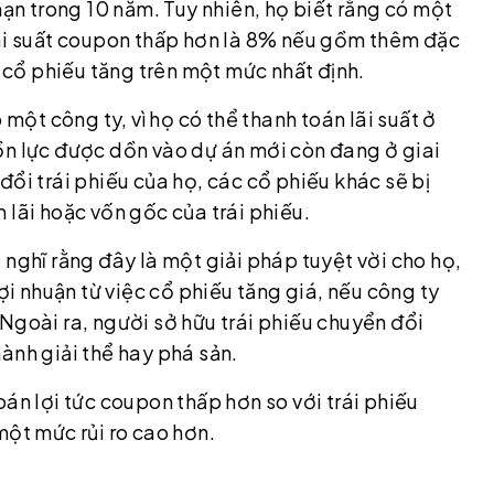
hạn trong 10 năm. Tuy nhiên, họ biết rằng có một
lãi suất coupon thấp hơn là 8% nếu gồm thêm đặc
á cổ phiếu tăng trên một mức nhất định.
 một công ty, vì họ có thể thanh toán lãi suất ở
ồn lực được dồn vào dự án mới còn đang ở giai
đổi trái phiếu của họ, các cổ phiếu khác sẽ bị
 lãi hoặc vốn gốc của trái phiếu.
 nghĩ rằng đây là một giải pháp tuyệt vời cho họ,
ợi nhuận từ việc cổ phiếu tăng giá, nếu công ty
Ngoài ra, người sở hữu trái phiếu chuyển đổi
ành giải thể hay phá sản.
án lợi tức coupon thấp hơn so với trái phiếu
một mức rủi ro cao hơn.