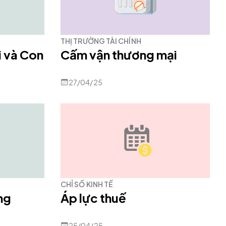
THỊ TRƯỜNG TÀI CHÍNH
i và Con
Cấm vận thương mại
27/04/25
CHỈ SỐ KINH TẾ
ng
Áp lực thuế
25/04/25