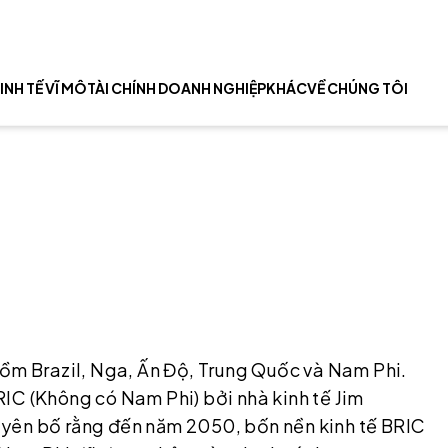
INH TẾ VĨ MÔ
TÀI CHÍNH DOANH NGHIỆP
KHÁC
VỀ CHÚNG TÔI
gồm Brazil, Nga, Ấn Độ, Trung Quốc và Nam Phi.
IC (Không có Nam Phi) bởi nhà kinh tế Jim
uyên bố rằng đến năm 2050, bốn nền kinh tế BRIC