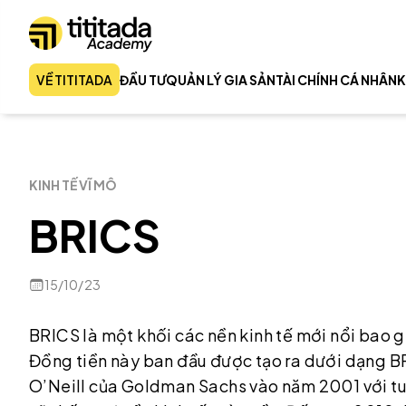
VỀ TITITADA
ĐẦU TƯ
QUẢN LÝ GIA SẢN
TÀI CHÍNH CÁ NHÂN
K
KINH TẾ VĨ MÔ
BRICS
15/10/23
BRICS là một khối các nền kinh tế mới nổi bao 
Đồng tiền này ban đầu được tạo ra dưới dạng BR
O’Neill của Goldman Sachs vào năm 2001 với t