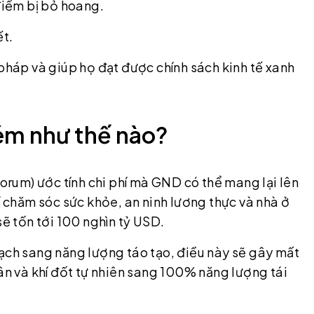
 điểm bị bỏ hoang.
ết.
 pháp và giúp họ đạt được chính sách kinh tế xanh
ém như thế nào?
rum) ước tính chi phí mà GND có thể mang lại lên
í chăm sóc sức khỏe, an ninh lương thực và nhà ở
 tốn tới 100 nghìn tỷ USD.
hạch sang năng lượng táo tạo, điều này sẽ gây mất
hân và khí đốt tự nhiên sang 100% năng lượng tái