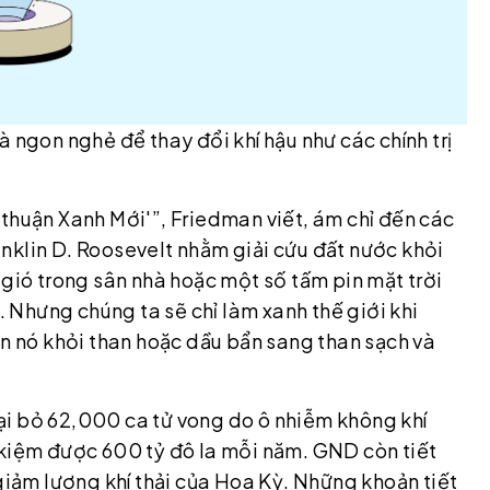
 ngon nghẻ để thay đổi khí hậu như các chính trị
thuận Xanh Mới'”, Friedman viết, ám chỉ đến các
nklin D. Roosevelt nhằm giải cứu đất nước khỏi
 gió trong sân nhà hoặc một số tấm pin mặt trời
n. Nhưng chúng ta sẽ chỉ làm xanh thế giới khi
ển nó khỏi than hoặc dầu bẩn sang than sạch và
ại bỏ 62,000 ca tử vong do ô nhiễm không khí
 kiệm được 600 tỷ đô la mỗi năm. GND còn tiết
 giảm lượng khí thải của Hoa Kỳ. Những khoản tiết