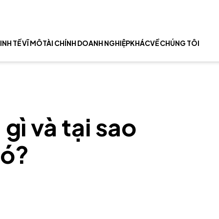
INH TẾ VĨ MÔ
TÀI CHÍNH DOANH NGHIỆP
KHÁC
VỀ CHÚNG TÔI
gì và tại sao
nó?