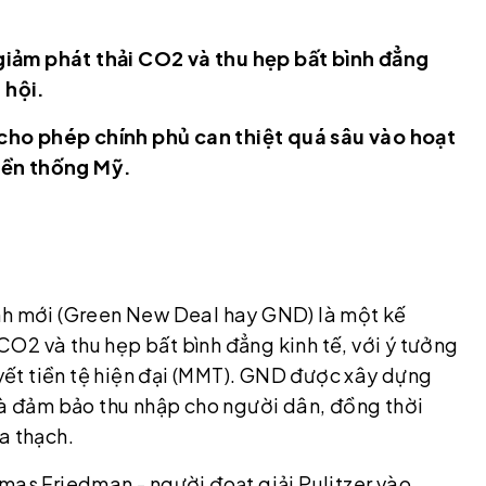
iảm phát thải CO2 và thu hẹp bất bình đẳng
 hội.
cho phép chính phủ can thiệt quá sâu vào hoạt
uyền thống Mỹ.
anh mới (Green New Deal hay GND) là một kế
O2 và thu hẹp bất bình đẳng kinh tế, với ý tưởng
uyết tiền tệ hiện đại (MMT). GND được xây dựng
 và đảm bảo thu nhập cho người dân, đồng thời
a thạch.
mas Friedman - người đoạt giải Pulitzer vào