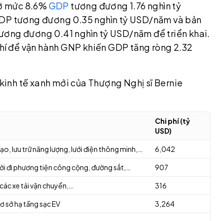
l ở mức 8.6%
GDP
tương đương 1.76 nghìn tỷ
 GDP tương đương 0.35 nghìn tỷ USD/năm và bản
ương đương 0.41 nghìn tỷ USD/năm để triển khai.
 phí để vận hành GNP khiến GDP tăng ròng 2.32
 kinh tế xanh mới của Thượng Nghị sĩ Bernie
Chi phí (tỷ
USD)
ạo, lưu trữ năng lượng, lưới điện thông minh,…
6,042
ời đi phương tiện công cộng, đường sắt,…
907
 các xe tải vận chuyển,…
316
cơ sở hạ tầng sạc EV
3,264