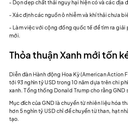
- Dọn dẹp chất thải nguy hại hiện có và các địa
- Xác định các nguồn ô nhiễm và khí thải chưa bi
- Làm việc với cộng đồng quốc tế để tìm ra giải
mới.
Thỏa thuận Xanh mới tốn k
Diễn đàn Hành động Hoa Kỳ (American Action Fo
tới 93 nghìn tỷ USD trong 10 năm dựa trên chi ph
xanh. Tổng thống Donald Trump cho rằng GND sẽ
Mục đích của GND là chuyển từ nhiên liệu hóa t
hơn 5 nghìn tỷ USD chỉ để chuyển từ than, hạt n
tạo.