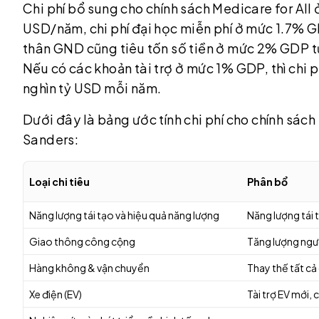
Chi phí bổ sung cho chính sách Medicare for Al
USD/năm, chi phí đại học miễn phí ở mức 1.7%
thân GND cũng tiêu tốn số tiền ở mức 2% GDP t
Nếu có các khoản tài trợ ở mức 1% GDP, thì chi
nghìn tỷ USD mỗi năm.
Dưới đây là bảng ước tính chi phí cho chính sách
Sanders:
Loại chi tiêu
Phân bổ
Năng lượng tái tạo và hiệu quả năng lượng
Năng lượng tái t
Giao thông công cộng
Tăng lượng ngư
Hàng không & vận chuyển
Thay thế tất cả
Xe điện (EV)
Tài trợ EV mới, 