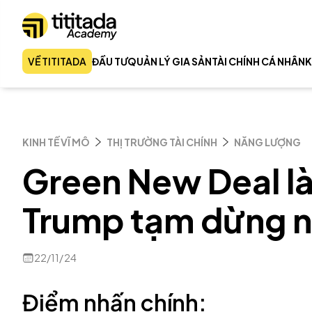
VỀ TITITADA
ĐẦU TƯ
QUẢN LÝ GIA SẢN
TÀI CHÍNH CÁ NHÂN
K
KINH TẾ VĨ MÔ
THỊ TRƯỜNG TÀI CHÍNH
NĂNG LƯỢNG
Green New Deal là 
Trump tạm dừng 
22/11/24
Điểm nhấn chính: