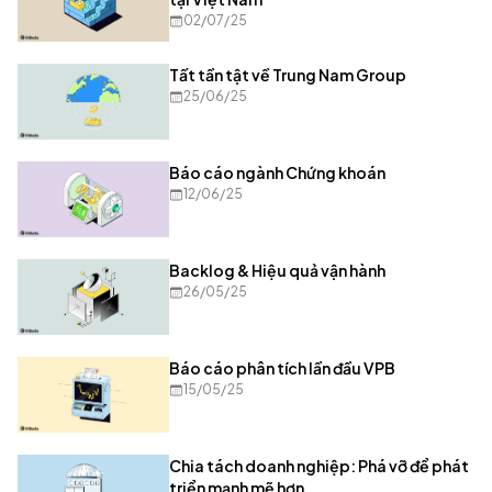
02/07/25
Tất tần tật về Trung Nam Group
25/06/25
Báo cáo ngành Chứng khoán
12/06/25
Backlog & Hiệu quả vận hành
26/05/25
Báo cáo phân tích lần đầu VPB
15/05/25
Chia tách doanh nghiệp: Phá vỡ để phát
triển mạnh mẽ hơn