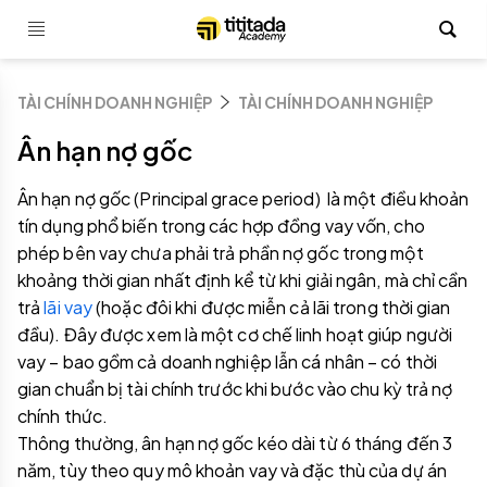
TÀI CHÍNH DOANH NGHIỆP
TÀI CHÍNH DOANH NGHIỆP
Ân hạn nợ gốc
Ân hạn nợ gốc (Principal grace period) là một điều khoản
tín dụng phổ biến trong các hợp đồng vay vốn, cho
phép bên vay chưa phải trả phần nợ gốc trong một
khoảng thời gian nhất định kể từ khi giải ngân, mà chỉ cần
trả
lãi vay
(hoặc đôi khi được miễn cả lãi trong thời gian
đầu). Đây được xem là một cơ chế linh hoạt giúp người
vay – bao gồm cả doanh nghiệp lẫn cá nhân – có thời
gian chuẩn bị tài chính trước khi bước vào chu kỳ trả nợ
chính thức.
Thông thường, ân hạn nợ gốc kéo dài từ 6 tháng đến 3
năm, tùy theo quy mô khoản vay và đặc thù của dự án