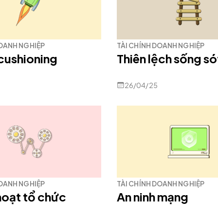
DOANH NGHIỆP
TÀI CHÍNH DOANH NGHIỆP
cushioning
Thiên lệch sống só
26/04/25
DOANH NGHIỆP
TÀI CHÍNH DOANH NGHIỆP
 hoạt tổ chức
An ninh mạng