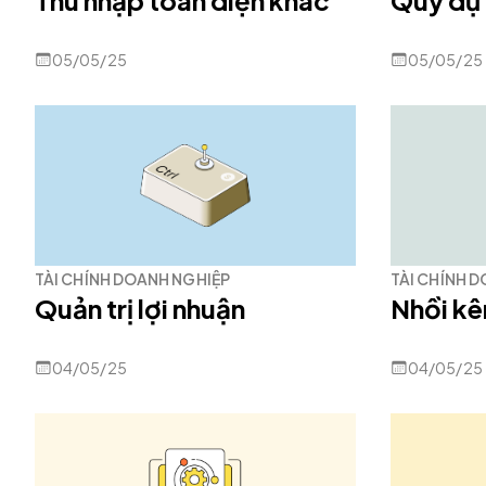
Thu nhập toàn diện khác
Quỹ dự
05/05/25
05/05/25
TÀI CHÍNH DOANH NGHIỆP
TÀI CHÍNH 
Quản trị lợi nhuận
Nhồi kê
04/05/25
04/05/25