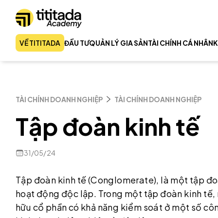
VỀ TITITADA
ĐẦU TƯ
QUẢN LÝ GIA SẢN
TÀI CHÍNH CÁ NHÂN
K
TÀI CHÍNH DOANH NGHIỆP
TÀI CHÍNH DOANH NGHIỆP
Tập đoàn kinh tế
31/05/24
Tập đoàn kinh tế (Conglomerate), là một tập đ
hoạt động độc lập. Trong một tập đoàn kinh tế, 
hữu cổ phần có khả năng kiểm soát ở một số côn