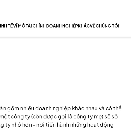
INH TẾ VĨ MÔ
TÀI CHÍNH DOANH NGHIỆP
KHÁC
VỀ CHÚNG TÔI
oàn gồm nhiều doanh nghiệp khác nhau và có thể
một công ty (còn được gọi là công ty mẹ) sẽ sở
g ty nhỏ hơn - nơi tiến hành những hoạt động