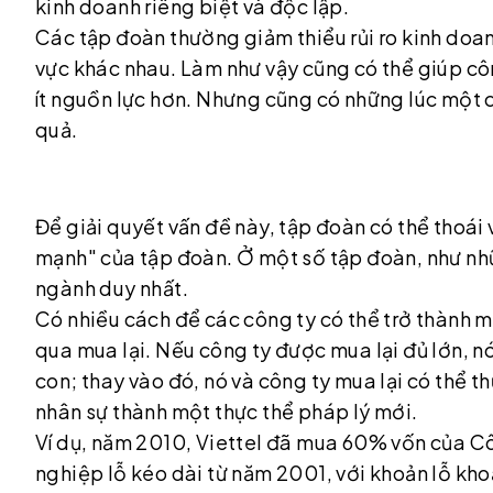
kinh doanh riêng biệt và độc lập.
Các tập đoàn thường giảm thiểu rủi ro kinh doa
vực khác nhau. Làm như vậy cũng có thể giúp cô
ít nguồn lực hơn. Nhưng cũng có những lúc một c
quả.
Để giải quyết vấn đề này, tập đoàn có thể thoái 
mạnh" của tập đoàn. Ở một số tập đoàn, như nhữ
ngành duy nhất.
Có nhiều cách để các công ty có thể trở thành m
qua mua lại. Nếu công ty được mua lại đủ lớn, n
con; thay vào đó, nó và công ty mua lại có thể th
nhân sự thành một thực thể pháp lý mới.
Ví dụ, năm 2010, Viettel đã mua 60% vốn của Cô
nghiệp lỗ kéo dài từ năm 2001, với khoản lỗ kho