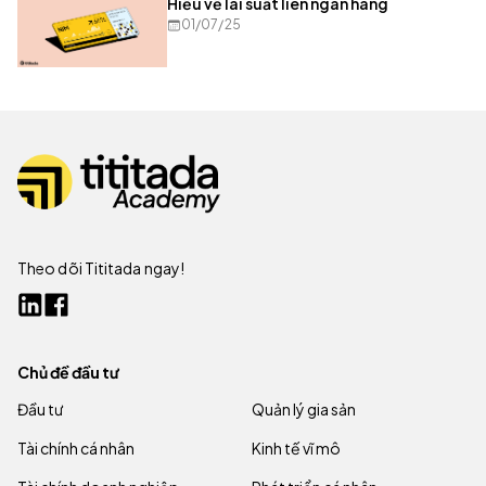
Hiểu về lãi suất liên ngân hàng
01/07/25
Theo dõi Tititada ngay!
Chủ đề đầu tư
Đầu tư
Quản lý gia sản
Tài chính cá nhân
Kinh tế vĩ mô