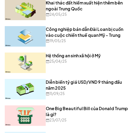
Khai thác đất hiếm xuất hiện thêm bên
ngoài Trung Quốc
24/05/25
Công nghiệp bán dẫn Đài Loan bị cuốn
vào cuộc chiến thuế quan Mỹ - Trung
19/05/25
Hệ thống an sinh xã hội ở Mỹ
25/04/25
Diễn biến tỷ giá USD/VND 9 tháng đầu
năm 2025
11/09/25
One Big Beautiful Bill của Donald Trump
là gì?
23/07/25