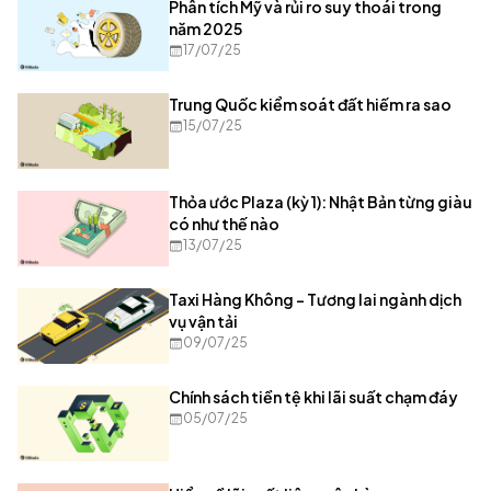
Phân tích Mỹ và rủi ro suy thoái trong
năm 2025
17/07/25
Trung Quốc kiểm soát đất hiếm ra sao
15/07/25
Thỏa ước Plaza (kỳ 1): Nhật Bản từng giàu
có như thế nào
13/07/25
Taxi Hàng Không – Tương lai ngành dịch
vụ vận tải
09/07/25
Chính sách tiền tệ khi lãi suất chạm đáy
05/07/25