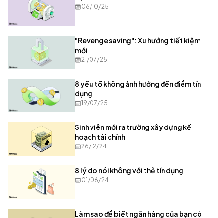
06/10/25
"Revenge saving": Xu hướng tiết kiệm
mới
21/07/25
8 yếu tố không ảnh hưởng đến điểm tín
dụng
19/07/25
Sinh viên mới ra trường xây dựng kế
hoạch tài chính
26/12/24
8 lý do nói không với thẻ tín dụng
01/06/24
Làm sao để biết ngân hàng của bạn có