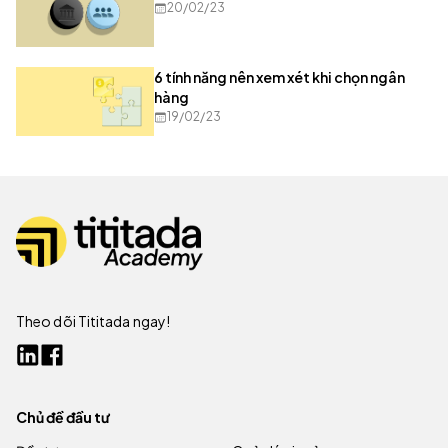
20/02/23
6 tính năng nên xem xét khi chọn ngân
hàng
19/02/23
Theo dõi Tititada ngay!
Chủ đề đầu tư