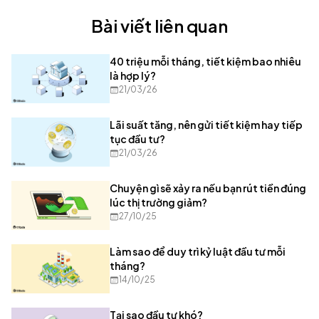
Bài viết liên quan
40 triệu mỗi tháng, tiết kiệm bao nhiêu
là hợp lý?
21/03/26
Lãi suất tăng, nên gửi tiết kiệm hay tiếp
tục đầu tư?
21/03/26
Chuyện gì sẽ xảy ra nếu bạn rút tiền đúng
lúc thị trường giảm?
27/10/25
Làm sao để duy trì kỷ luật đầu tư mỗi
tháng?
14/10/25
Tại sao đầu tư khó?