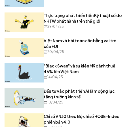
Thực trạng phát triển tiền Kỹ thuật số do
NHTW phát hành trên thế giới
29/04/25
Việt Nam và bài toán cân bằng vai trò
của FDI
20/04/25
"Black Swan" và sự kiện Mỹ đánh thuế
46% lên Việt Nam
14/04/25
Đầu tư vào phát triển AI làm động lực
tăng trưởng kinh tế
10/04/25
Chỉ số VN30 theo Bộ chỉ số HOSE-Index
phiên bản 4.0