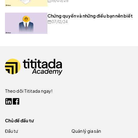
15/03/25
Chứng quyền và những điều bạn nên biết
07/12/24
Theo dõi Tititada ngay!
Chủ đề đầu tư
Đầu tư
Quản lý gia sản