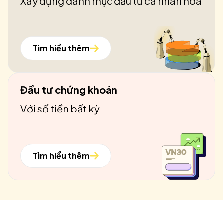
Xây dựng danh mục đầu tư cá nhân hóa
Tìm hiểu thêm
Đầu tư chứng khoán
Với số tiền bất kỳ
Tìm hiểu thêm