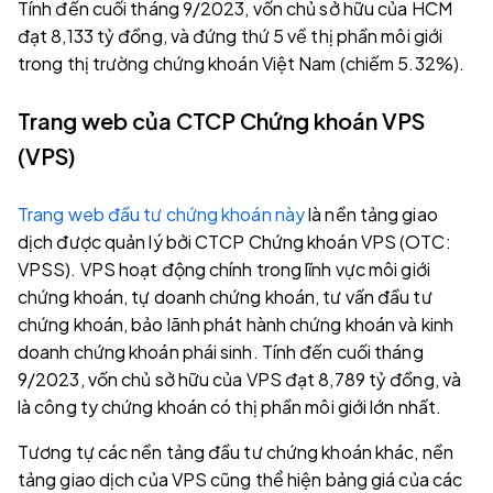
Tính đến cuối tháng 9/2023, vốn chủ sở hữu của HCM
đạt 8,133 tỷ đồng, và đứng thứ 5 về thị phần môi giới
trong thị trường chứng khoán Việt Nam (chiếm 5.32%).
Trang web của CTCP Chứng khoán VPS
(VPS)
Trang web đầu tư chứng khoán này
là nền tảng giao
dịch được quản lý bởi CTCP Chứng khoán VPS (OTC:
VPSS). VPS hoạt động chính trong lĩnh vực môi giới
chứng khoán, tự doanh chứng khoán, tư vấn đầu tư
chứng khoán, bảo lãnh phát hành chứng khoán và kinh
doanh chứng khoán phái sinh. Tính đến cuối tháng
9/2023, vốn chủ sở hữu của VPS đạt 8,789 tỷ đồng, và
là công ty chứng khoán có thị phần môi giới lớn nhất.
Tương tự các nền tảng đầu tư chứng khoán khác, nền
tảng giao dịch của VPS cũng thể hiện bảng giá của các