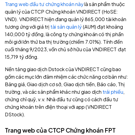
Trang web đầu tư chứng khoán này
là sản phẩm thuộc
quản lý của CTCP Chứng khoán VNDIRECT (HoSE:
VND). VNDIRECT hiện đang quản lý 865,000 tài khoản
tương ứng với giá trị
tài sản quản lý
(AUM) đạt khoảng
140,000 tỷ đồng, là công ty chứng khoán có thị phần
môi giới lớn thứ ba thị trường (chiếm 7.01%). Tính đến
cuối tháng 9/2023, vốn chủ sở hữu của VNDIRECT đạt
15,719 tỷ đồng.
Nền tảng giao dịch Dstock của VNDIRECT cũng bao
gồm các mục lớn đảm nhiệm các chức năng cơ bản như:
Bảng giá, Giao dịch cơ sở, Giao dịch tiền, Báo cáo, Thị
trường, và các sản phẩm khác như giao dịch
trái phiếu
,
chứng chỉ quỹ, v.v. Nhà đầu tư cũng có cách đầu tư
chứng khoán trên điện thoại với app (VNDIRECT
DStock).
Trang web của CTCP Chứng khoán FPT