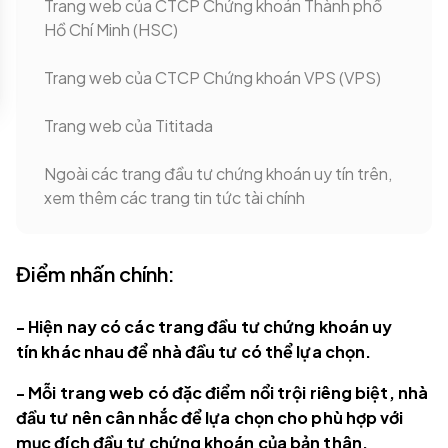
Trang web của CTCP Chứng khoán Thành phố
Hồ Chí Minh (HSC)
Trang web của CTCP Chứng khoán VPS (VPS)
Trang web của Tititada
Ngoài các trang đầu tư chứng khoán uy tín trên,
xem thêm các trang tin tức tài chính
Điểm nhấn chính:
- Hiện nay có các trang đầu tư chứng khoán uy
tín khác nhau để nhà đầu tư có thể lựa chọn.
- Mỗi trang web có đặc điểm nổi trội riêng biệt, nhà
đầu tư nên cân nhắc để lựa chọn cho phù hợp với
mục đích đầu tư chứng khoán của bản thân.