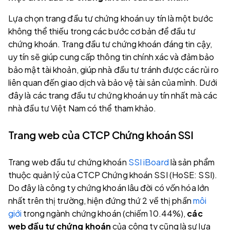
Lựa chọn trang đầu tư chứng khoán uy tín là một bước
không thể thiếu trong các bước cơ bản để đầu tư
chứng khoán. Trang đầu tư chứng khoán đáng tin cậy,
uy tín sẽ giúp cung cấp thông tin chính xác và đảm bảo
bảo mật tài khoản, giúp nhà đầu tư tránh được các rủi ro
liên quan đến giao dịch và bảo vệ tài sản của mình. Dưới
đây là các trang đầu tư chứng khoán uy tín nhất mà các
nhà đầu tư Việt Nam có thể tham khảo.
Trang web của CTCP Chứng khoán SSI
Trang web đầu tư chứng khoán
SSI iBoard
là sản phẩm
thuộc quản lý của CTCP Chứng khoán SSI (HoSE: SSI).
Do đây là công ty chứng khoán lâu đời có vốn hóa lớn
nhất trên thị trường, hiện đứng thứ 2 về thị phần
môi
giới
trong ngành chứng khoán (chiếm 10.44%),
các
web đầu tư chứng khoán
của công ty cũng là sự lựa