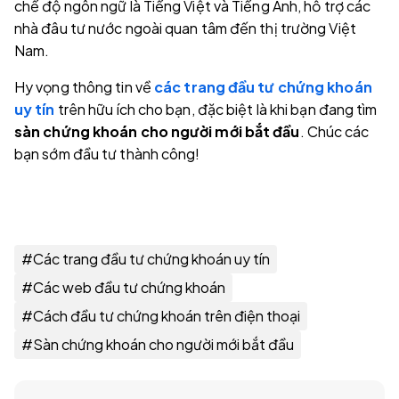
chế độ ngôn ngữ là Tiếng Việt và Tiếng Anh, hỗ trợ các
nhà đâu tư nước ngoài quan tâm đến thị trường Việt
Nam.
Hy vọng thông tin về
các trang đầu tư chứng khoán
uy tín
trên hữu ích cho bạn, đặc biệt là khi bạn đang tìm
sàn chứng khoán cho người mới bắt đầu
. Chúc các
bạn sớm đầu tư thành công!
#
Các trang đầu tư chứng khoán uy tín
#
Các web đầu tư chứng khoán
#
Cách đầu tư chứng khoán trên điện thoại
#
Sàn chứng khoán cho người mới bắt đầu