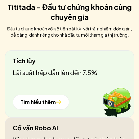
Tititada - Đầu tư chứng khoán cùng
chuyên gia
Đầu tư chứng khoán với số tiền bất kỳ, với trải nghiệm đơn giản,
dễ dàng, dành riêng cho nhà đầu tư mới tham gia thị trường.
Tích lũy
Lãi suất hấp dẫn lên đến 7.5%
Tìm hiểu thêm
Cố vấn Robo AI