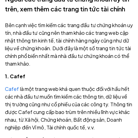
trên, xem thêm các trang tin tức tài chính
Bên cạnh việc tìm kiếm các trang đầu tư chứng khoán uy
tín, nhà đầu tư cũng nên tham khảo các trang web cập
nhật thông tin kinh tế, tài chính hàng ngày cũng như dữ
liệu về chứng khoán. Dưới đây là một số trang tin tức tài
chính phổ biến nhất mà nhà đầu tư chứng khoán có thể
tham khảo.
1. Cafef
Cafef
là một trang web khá quen thuộc đối với hầu hết
các nhà đầu tư muốn tìm kiếm các thông tin, dữ liệu về
thị trường cũng như cổ phiếu của các công ty. Thông tin
được Cafef cung cấp bao trùm trên nhiều lĩnh vực khác
nhau, từ Xã hội, Chứng khoán, Bất động sản, Doanh
nghiệp đến Vĩ mô, Tài chính quốc tế, v.v.