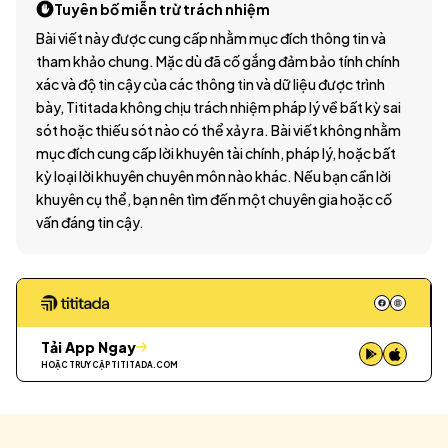
Tuyên bố miễn trừ trách nhiệm
Bài viết này được cung cấp nhằm mục đích thông tin và
tham khảo chung. Mặc dù đã cố gắng đảm bảo tính chính
xác và độ tin cậy của các thông tin và dữ liệu được trình
bày, Tititada không chịu trách nhiệm pháp lý về bất kỳ sai
sót hoặc thiếu sót nào có thể xảy ra. Bài viết không nhằm
mục đích cung cấp lời khuyên tài chính, pháp lý, hoặc bất
kỳ loại lời khuyên chuyên môn nào khác. Nếu bạn cần lời
khuyên cụ thể, bạn nên tìm đến một chuyên gia hoặc cố
vấn đáng tin cậy.
Tải App Ngay
HOẶC TRUY CẬP
TITITADA.COM