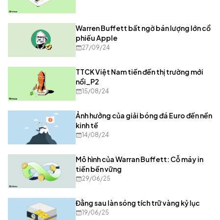
Warren Buffett bất ngờ bán lượng lớn cổ
phiếu Apple
27/09/24
TTCK Việt Nam tiến đến thị trường mới
nổi_P2
15/08/24
Ảnh hưởng của giải bóng đá Euro đến nền
kinh tế
14/08/24
Mô hình của Warran Buffett: Cỗ máy in
tiền bền vững
29/06/25
Đằng sau làn sóng tích trữ vàng kỷ lục
19/06/25