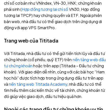
chỉ số cơ bản như VNIndex, VN-30, HNX; chứng khoán
phái sinh (
Hợp đồng tương lai chỉ số
VN30, Hợp đồng
tương lai TPCP) hay chứng quyền và ETF. Ngoài phiên
bản web, nhà đầu tư có thể giao dịch trên ứng dụng di
động với app VPS SmartPro.
Trang web của Tititada
Với Tititada, nhà đầu tư có thể gửi tiền tích lũy và đầu tư
chứng khoán (cổ phiếu, quỹ ETF) trên
nền tảng web đầu
tư chứng khoán
hoặc trên app (Tititada – Đầu tư chứng
khoán). Với giao diện dễ nhìn, cùng với các bài học “Ham
học hỏi” được tích hợp trong ứng dụng đầu tư trên app
và
nền tảng web Tititada Academy
, nhà đầu tư có thể
tìm hiểu thêm các kiến thức về tài chính, chứng khoán từ
đó giúp việc giao dịch, đầu tư hiệu quả hơn.
Ngoài các trang đầu tư chứng khoán uy tín