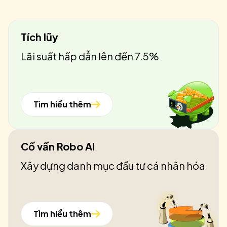
Tích lũy
Lãi suất hấp dẫn lên đến 7.5%
Tìm hiểu thêm
Cố vấn Robo AI
Xây dựng danh mục đầu tư cá nhân hóa
Tìm hiểu thêm