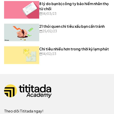
8 lý do bạn bị công ty bảo hiểm nhân thọ
từ chối
14/03/23
21 thói quen chi tiêu xấu bạn cần tránh
25/02/23
Chi tiêu nhiều hơn trong thời kỳ lạm phát
14/02/23
Theo dõi Tititada ngay!