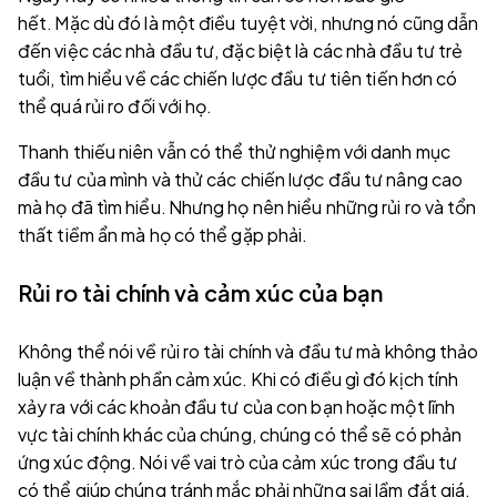
hết. Mặc dù đó là một điều tuyệt vời, nhưng nó cũng dẫn
đến việc các nhà đầu tư, đặc biệt là các nhà đầu tư trẻ
tuổi, tìm hiểu về các chiến lược đầu tư tiên tiến hơn có
thể quá rủi ro đối với họ.
Thanh thiếu niên vẫn có thể thử nghiệm với danh mục
đầu tư của mình và thử các chiến lược đầu tư nâng cao
mà họ đã tìm hiểu. Nhưng họ nên hiểu những rủi ro và tổn
thất tiềm ẩn mà họ có thể gặp phải.
Rủi ro tài chính và cảm xúc của bạn
Không thể nói về rủi ro tài chính và đầu tư mà không thảo
luận về thành phần cảm xúc. Khi có điều gì đó kịch tính
xảy ra với các khoản đầu tư của con bạn hoặc một lĩnh
vực tài chính khác của chúng, chúng có thể sẽ có phản
ứng xúc động. Nói về vai trò của cảm xúc trong đầu tư
có thể giúp chúng tránh mắc phải những sai lầm đắt giá.