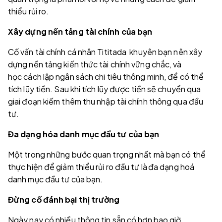
thiểu rủi ro.
Xây dựng nền tảng tài chính của bạn
Cố vấn tài chính cá nhân Tititada khuyên bạn nên xây
dựng nền tảng kiến thức tài chính vững chắc, và
học cách lập ngân sách chi tiêu thông minh, để có thể
tích lũy tiền. Sau khi tích lũy được tiền sẽ chuyển qua
giai đoạn kiếm thêm thu nhập tài chính thông qua đầu
tư.
Đa dạng hóa danh mục đầu tư của bạn
Một trong những bước quan trọng nhất mà bạn có thể
thực hiện để giảm thiểu rủi ro đầu tư là đa dạng hoá
danh mục đầu tư của bạn.
Đừng cố đánh bại thị trường
Ngày nay có nhiều thông tin sẵn có hơn bao giờ