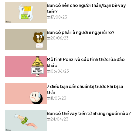
Bạn có nên cho người thân/bạn bè vay
tiền?
17/08/23
Bạn có phải là người e ngại rủi ro?
20/06/23
Mô hình Ponzi và các hình thức lừa đảo
khác
06/06/23
7 điều bạn cần chuẩn bị trước khi bị sa
thải
11/05/23
Bạn có thể vay tiền từ những nguồn nào?
24/04/23