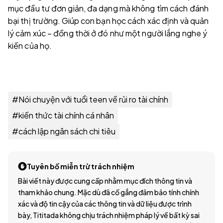
mục đầu tư đơn giản, đa dạng mà không tìm cách đánh
bại thị trường. Giúp con bạn học cách xác định và quản
lý cảm xúc – đồng thời ở đó như một người lắng nghe ý
kiến của họ.
#
Nói chuyện với tuổi teen về rủi ro tài chính
#
kiến thức tài chính cá nhân
#
cách lập ngân sách chi tiêu
Tuyên bố miễn trừ trách nhiệm
Bài viết này được cung cấp nhằm mục đích thông tin và
tham khảo chung. Mặc dù đã cố gắng đảm bảo tính chính
xác và độ tin cậy của các thông tin và dữ liệu được trình
bày, Tititada không chịu trách nhiệm pháp lý về bất kỳ sai