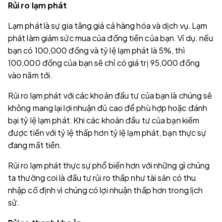
Rủi ro lạm phát
Lạm phát là sự gia tăng giá cả hàng hóa và dịch vụ. Lạm
phát làm giảm sức mua của đồng tiền của bạn. Ví dụ: nếu
bạn có 100,000 đồng và tỷ lệ lạm phát là 5%, thì
100,000 đồng của bạn sẽ chỉ có giá trị 95,000 đồng
vào năm tới.
Rủi ro lạm phát với các khoản đầu tư của bạn là chúng sẽ
không mang lại lợi nhuận đủ cao để phù hợp hoặc đánh
bại tỷ lệ lạm phát. Khi các khoản đầu tư của bạn kiếm
được tiền với tỷ lệ thấp hơn tỷ lệ lạm phát, bạn thực sự
đang mất tiền.
Rủi ro lạm phát thực sự phổ biến hơn với những gì chúng
ta thường coi là đầu tư rủi ro thấp như tài sản có thu
nhập cố định vì chúng có lợi nhuận thấp hơn trong lịch
sử.