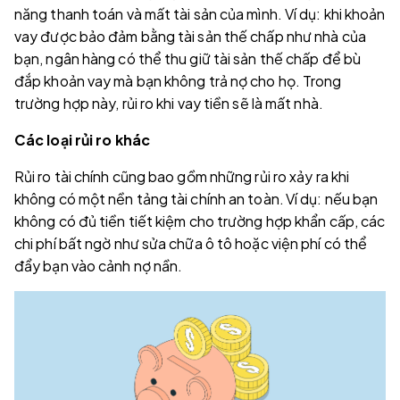
năng thanh toán và mất tài sản của mình. Ví dụ: khi khoản
vay được bảo đảm bằng tài sản thế chấp như nhà của
bạn, ngân hàng có thể thu giữ tài sản thế chấp để bù
đắp khoản vay mà bạn không trả nợ cho họ. Trong
trường hợp này, rủi ro khi vay tiền sẽ là mất nhà.
Các loại rủi ro khác
Rủi ro tài chính cũng bao gồm những rủi ro xảy ra khi
không có một nền tảng tài chính an toàn. Ví dụ: nếu bạn
không có đủ tiền tiết kiệm cho trường hợp khẩn cấp, các
chi phí bất ngờ như sửa chữa ô tô hoặc viện phí có thể
đẩy bạn vào cảnh nợ nần.