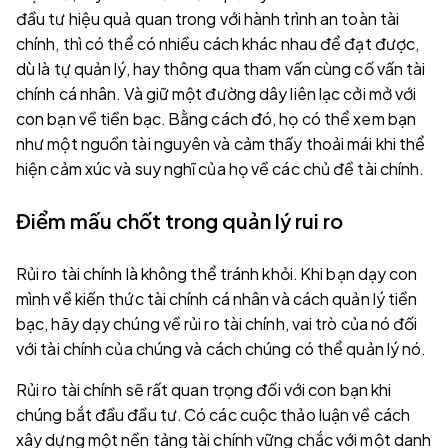
đầu tư hiệu quả quan trong với hành trình an toàn tài
chính, thì có thể có nhiều cách khác nhau để đạt được,
dù là tự quản lý, hay thông qua tham vấn cùng cố vấn tài
chính cá nhân. Và giữ một đường dây liên lạc cởi mở với
con bạn về tiền bạc. Bằng cách đó, họ có thể xem bạn
như một nguồn tài nguyên và cảm thấy thoải mái khi thể
hiện cảm xúc và suy nghĩ của họ về các chủ đề tài chính.
Điểm mấu chốt trong quản lý rui ro
Rủi ro tài chính là không thể tránh khỏi. Khi bạn dạy con
mình về kiến thức tài chính cá nhân và cách quản lý tiền
bạc, hãy dạy chúng về rủi ro tài chính, vai trò của nó đối
với tài chính của chúng và cách chúng có thể quản lý nó.
Rủi ro tài chính sẽ rất quan trọng đối với con bạn khi
chúng bắt đầu đầu tư. Có các cuộc thảo luận về cách
xây dựng một nền tảng tài chính vững chắc với một danh