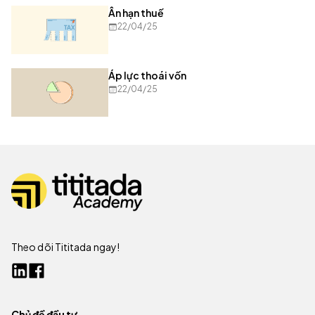
Ân hạn thuế
22/04/25
Áp lực thoái vốn
22/04/25
Theo dõi Tititada ngay!
Chủ đề đầu tư