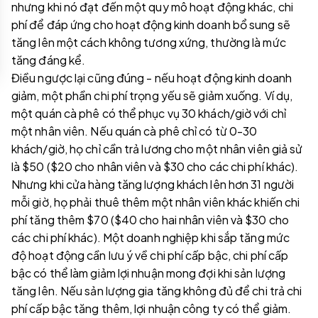
nhưng khi nó đạt đến một quy mô hoạt động khác, chi
phí để đáp ứng cho hoạt động kinh doanh bổ sung sẽ
tăng lên một cách không tương xứng, thường là mức
tăng đáng kể.
Điều ngược lại cũng đúng - nếu hoạt động kinh doanh
giảm, một phần chi phí trọng yếu sẽ giảm xuống. Ví dụ,
một quán cà phê có thể phục vụ 30 khách/giờ với chỉ
một nhân viên. Nếu quán cà phê chỉ có từ 0-30
khách/giờ, họ chỉ cần trả lương cho một nhân viên giả sử
là $50 ($20 cho nhân viên và $30 cho các chi phí khác).
Nhưng khi cửa hàng tăng lượng khách lên hơn 31 người
mỗi giờ, họ phải thuê thêm một nhân viên khác khiến chi
phí tăng thêm $70 ($40 cho hai nhân viên và $30 cho
các chi phí khác). Một doanh nghiệp khi sắp tăng mức
độ hoạt động cần lưu ý về chi phí cấp bậc, chi phí cấp
bậc có thể làm giảm lợi nhuận mong đợi khi sản lượng
tăng lên. Nếu sản lượng gia tăng không đủ để chi trả chi
phí cấp bậc tăng thêm, lợi nhuận công ty có thể giảm.