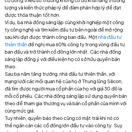
cổ đông thiểu số thường không có đủ khả năng thương
lượng và kiến ​​thức pháp lý để đàm phán hợp lý để đạt
được thỏa thuận tốt hơn.
Ví dụ, ba nhà đồng sáng lập cùng khởi nghiệp một công
ty công nghệ và tìm kiếm đầu tư bên ngoài để mở rộng
sau khi đạt được thành công ban đầu. Một
nhà đầu tư
thiên thần
đề nghị mua 60% công ty trong vòng đầu tư
ban đầu và trở thành cổ đông lớn nhất. Các nhà đồng
sáng lập đồng ý với điều kiện họ có sở hữu quyền bán
theo.
Sau ba năm tăng trưởng, nhà đầu tư thiên thần, với
mạng lưới các mối quan hệ của họ ở Thung lũng Silicon,
đã tìm được người mua cổ phần của họ với giá 30 đô la
mỗi cổ phiếu. Các nhà đồng sáng lập sử dụng quyền bán
theo để tham gia thương vụ và bán cổ phần của mình với
cùng mức giá.
Tuy nhiên, quyền báo theo cũng có mặt trái khi nó có
thể ngăn cản các cổ đông lớn đầu tư vào công ty. Suy