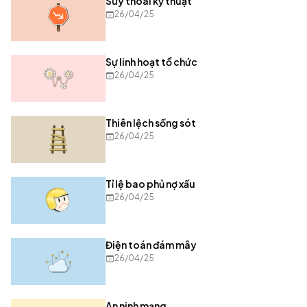
Suy thoái kỹ thuật
26/04/25
Sự linh hoạt tổ chức
26/04/25
Thiên lệch sống sót
26/04/25
Tỉ lệ bao phủ nợ xấu
26/04/25
Điện toán đám mây
26/04/25
An ninh mạng