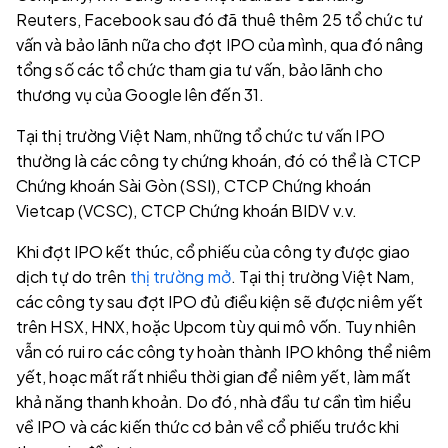
Reuters, Facebook sau đó đã thuê thêm 25 tổ chức tư
vấn và bảo lãnh nữa cho đợt IPO của mình, qua đó nâng
tổng số các tổ chức tham gia tư vấn, bảo lãnh cho
thương vụ của Google lên đến 31.
Tại thị trường Việt Nam, những tổ chức tư vấn IPO
thường là các công ty chứng khoán, đó có thể là CTCP
Chứng khoán Sài Gòn (SSI), CTCP Chứng khoán
Vietcap (VCSC), CTCP Chứng khoán BIDV v.v.
Khi đợt IPO kết thúc, cổ phiếu của công ty được giao
dịch tự do trên
thị trường mở
. Tại thị trường Việt Nam,
các công ty sau đợt IPO đủ điều kiện sẽ được niêm yết
trên HSX, HNX, hoặc Upcom tùy qui mô vốn. Tuy nhiên
vẫn có rui ro các công ty hoàn thành IPO không thể niêm
yết, hoạc mất rất nhiều thời gian để niêm yết, làm mất
khả năng thanh khoản. Do đó, nhà đầu tư cần tìm hiểu
về IPO và các kiến thức cơ bản về cổ phiếu trước khi