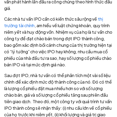
vấn phát hành lần đầu ra công chúng theo hình thức đầu
giá.
Các nhà tư vấn IPO cần có kiến thức sâu rộng về
thị
trường tài chính
, am hiểu về luật chứng khoán, quy trình
niêm yết và huy động vốn. Nhiệm vụ của họ là tư vấn cho
công ty để đạt chào bán trong đợt IPO thành công,
bao gồm xác định bối cảnh chung của thị trường hiện tại
có “lý tưởng” cho việc IPO hay không, nhu cầu mua cổ
phiếu của nhà đầu tư ra sao, hay số lượng cố phiếu chào
bán IPO và tại mức định giá nào.
Sau đợt IPO, nhà tư vấn có thể phân tích một vài số liệu
chính để xác định mức độ thành công của nó. Đó có thể
là lượng cổ phiếu đặt mua nhiều hơn so với số lượng
chào bán, giá và số lượng cổ phiếu tăng sau phiên đầu
tiên giao dịch. Theo đó, một công ty với quá trình tư vấn
IPO thành công sẽ nhận thấy: (i) nhu cầu lớn về cổ phiếu
của họ trước khi niêm yết, (ii) khối lượng và giá trị giao