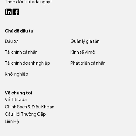
Theo dõi Tititada ngay!
Chủ đề đầu tư
Đầu tư
Quản lý gia sản
Tài chính cá nhân
Kinh tế vĩ mô
Tài chính doanh nghiệp
Phát triển cá nhân
Khởi nghiệp
Về chúng tôi
Về Tititada
Chính Sách & Điều Khoản
Câu Hỏi Thường Gặp
Liên Hệ