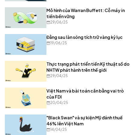
Mô hình của Warran Buffett: Cỗ máy in
tiền bền vững
29/06/25
Đằng sau làn sóng tích trữ vàng kỷ lục
19/06/25
Thực trạng phát triển tiền Kỹ thuật số do
NHTW phát hành trên thế giới
29/04/25
Việt Nam và bài toán cân bằng vai trò
của FDI
20/04/25
"Black Swan" và sự kiện Mỹ đánh thuế
46% lên Việt Nam
14/04/25