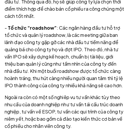
đầu tư. Thông qua đó, họ sẽ giúp công ty lựa chọn thời
điểm thích hợp để chào bán cổ phiếu ra công chúng một
cách tốt nhất.
-
Tổ chức “roadshow”
: Các ngân hàng đầu tư hỗ trợ
tổ chức và quản lý roadshow, là các meeting giữa ban
lãnh đạo công ty gặp gỡ các nhà đầu tư tiềm năng để
quảng bá cho công ty họ và đợt IPO. Theo đó, nhà tư
vấn IPO sẽ xây dựng kế hoạch, chuẩn bị tài liệu, giới
thiệu ban quản lý cũng như tầm nhìn của công ty đến
nhà đầu tư. Khi một buổi roadshow được tổ chức càng
hoành tráng, thu hút càng nhiều người quan tâm thì tỷ lệ
IPO thành công của công ty nhiều khả năng sẽ cao hơn.
Ngoài ra còn có một số nghiêp vu tư vấn khác tùy theo
nhu cầu của doanh nghiệp như tư vấn tái cấu trúc doanh
nghiệp, tư vấn về ESOP, tư vấn các qui trình của công ty
niêm yết, hoặc bao gồm cả đào tạo kiến thức cơ bản về
cổ phiếu cho nhân viên công ty.