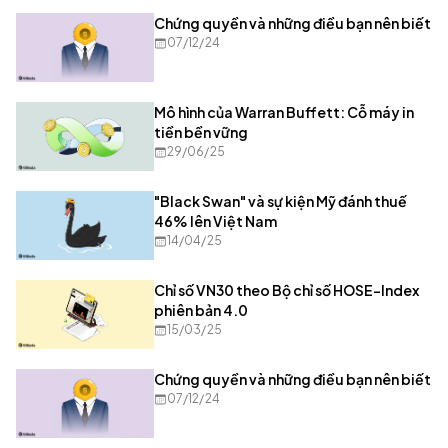
Chứng quyền và những điều bạn nên biết
07/12/24
Mô hình của Warran Buffett: Cỗ máy in
tiền bền vững
29/06/25
"Black Swan" và sự kiện Mỹ đánh thuế
46% lên Việt Nam
14/04/25
Chỉ số VN30 theo Bộ chỉ số HOSE-Index
phiên bản 4.0
15/03/25
Chứng quyền và những điều bạn nên biết
07/12/24