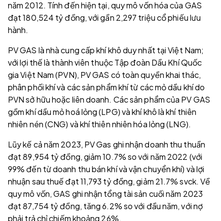
năm 2012. Tính đến hiện tại, quy mô vốn hóa của GAS
đạt 180,524 tỷ đồng, với gần 2,297 triệu cổ phiếu lưu
hành.
PV GAS là nhà cung cấp khí khô duy nhất tại Việt Nam;
với lợi thế là thành viên thuộc Tập đoàn Dầu Khí Quốc
gia Việt Nam (PVN), PV GAS có toàn quyền khai thác,
phân phối khí và các sản phẩm khí từ các mỏ dầu khí do
PVN sở hữu hoặc liên doanh. Các sản phẩm của PV GAS
gồm khí dầu mỏ hoá lỏng (LPG) và khí khô là khí thiên
nhiên nén (CNG) và khí thiên nhiên hóa lỏng (LNG).
Lũy kế cả năm 2023, PV Gas ghi nhận doanh thu thuần
đạt 89,954 tỷ đồng, giảm 10.7% so với năm 2022 (với
99% đến từ doanh thu bán khí và vận chuyển khí) và lợi
nhuận sau thuế đạt 11,793 tỷ đồng, giảm 21.7% svck. Về
quy mô vốn, GAS ghi nhận tổng tài sản cuối năm 2023
đạt 87,754 tỷ đồng, tăng 6.2% so với đầu năm, với nợ
phải trả chỉ chiếm khoảng 26%.