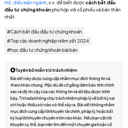
mô
,
điều kiện ngành
, v.v. để biết được
cách bắt đầu
đầu tư chứng khoán
phù hợp với cổ phiếu và bản thân
nhất.
#
Cách bắt đầu đầu tư chứng khoán
#
Top các doanh nghiệp niêm yết 2024
#
học đầu tư chứng khoán bài bản
Tuyên bố miễn trừ trách nhiệm
Bài viết này được cung cấp nhằm mục đích thông tin và
tham khảo chung. Mặc dù đã cố gắng đảm bảo tính chính
xác và độ tin cậy của các thông tin và dữ liệu được trình
bày, Tititada không chịu trách nhiệm pháp lý về bất kỳ sai
sót hoặc thiếu sót nào có thể xảy ra. Bài viết không nhằm
mục đích cung cấp lời khuyên tài chính, pháp lý, hoặc bất
kỳ loại lời khuyên chuyên môn nào khác. Nếu bạn cần lời
khuyên cụ thể, bạn nên tìm đến một chuyên gia hoặc cố