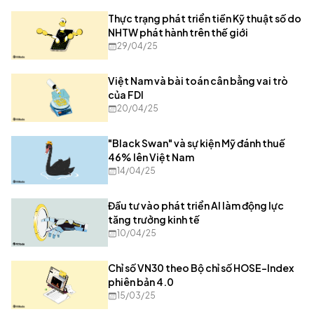
Thực trạng phát triển tiền Kỹ thuật số do
NHTW phát hành trên thế giới
29/04/25
Việt Nam và bài toán cân bằng vai trò
của FDI
20/04/25
"Black Swan" và sự kiện Mỹ đánh thuế
46% lên Việt Nam
14/04/25
Đầu tư vào phát triển AI làm động lực
tăng trưởng kinh tế
10/04/25
Chỉ số VN30 theo Bộ chỉ số HOSE-Index
phiên bản 4.0
15/03/25