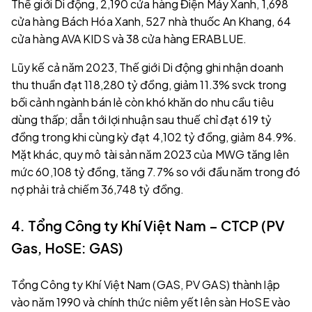
Thế giới Di động, 2,190 cửa hàng Điện Máy Xanh, 1,698
cửa hàng Bách Hóa Xanh, 527 nhà thuốc An Khang, 64
cửa hàng AVA KIDS và 38 cửa hàng ERABLUE.
Lũy kế cả năm 2023, Thế giới Di động ghi nhận doanh
thu thuần đạt 118,280 tỷ đồng, giảm 11.3% svck trong
bối cảnh ngành bán lẻ còn khó khăn do nhu cầu tiêu
dùng thấp; dẫn tới lợi nhuận sau thuế chỉ đạt 619 tỷ
đồng trong khi cùng kỳ đạt 4,102 tỷ đồng, giảm 84.9%.
Mặt khác, quy mô tài sản năm 2023 của MWG tăng lên
mức 60,108 tỷ đồng, tăng 7.7% so với đầu năm trong đó
nợ phải trả chiếm 36,748 tỷ đồng.
4. Tổng Công ty Khí Việt Nam – CTCP (PV
Gas, HoSE: GAS)
Tổng Công ty Khí Việt Nam (GAS, PV GAS) thành lập
vào năm 1990 và chính thức niêm yết lên sàn HoSE vào