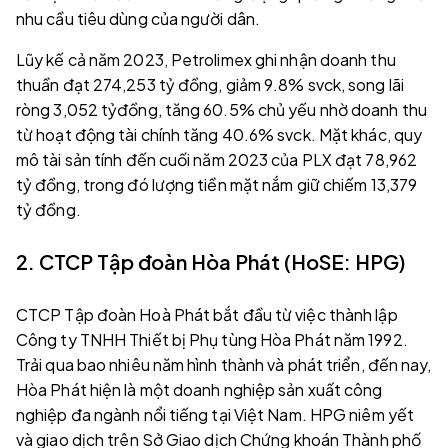
nhu cầu tiêu dùng của người dân.
Lũy kế cả năm 2023, Petrolimex ghi nhận doanh thu
thuần đạt 274,253 tỷ đồng, giảm 9.8% svck, song lãi
ròng 3,052 tỷđồng, tăng 60.5% chủ yếu nhờ doanh thu
từ hoạt động tài chính tăng 40.6% svck. Mặt khác, quy
mô tài sản tính đến cuối năm 2023 của PLX đạt 78,962
tỷ đồng, trong đó lượng tiền mặt nắm giữ chiếm 13,379
tỷ đồng.
2. CTCP Tập đoàn Hòa Phát (HoSE: HPG)
CTCP Tập đoàn Hoà Phát bắt đầu từ việc thành lập
Công ty TNHH Thiết bị Phụ tùng Hòa Phát năm 1992.
Trải qua bao nhiêu năm hình thành và phát triển, đến nay,
Hòa Phát hiện là một doanh nghiệp sản xuất công
nghiệp đa ngành nổi tiếng tại Việt Nam. HPG niêm yết
và giao dịch trên Sở Giao dịch Chứng khoán Thành phố