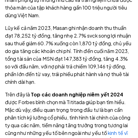
thỏa mãn của tập khách hàng gần 100 triệu người tiêu
dùng Việt Nam.
Lũy kế cả năm 2023, Masan ghi nhận doanh thu thuần
đạt 78,252 tỷ đồng, tăng nhẹ 2.7% svck song lợi nhuận
sau thuế giảm 60.7% xuống còn 1,870 tỷ đồng, chủ yếu
do gia tăng các khoản chi phí. Tính đến cuối năm 2023,
tổng tài sản của MSN đạt 147,383 tỷ đồng, tăng 4.3%
so với đầu năm, với nợ phải trả chiếm 109,146 tỷ đồng,
phần lớn đến từ vay, trái phiếu phát hành và nợ thuê tài
chính dài hạn.
Trên đây là
Top các doanh nghiệp niêm yết 2024
được Forbes bình chọn mà Tititada giúp bạn tìm hiểu.
Mặc dù vậy, điều quan trọng trong đầu tư là bạn cần
phân tích kỹ lưỡng cổ phiếu, tình hình tài chính của công
ty qua các năm, tiềm năng tăng trưởng trong tương lai
cũng như những yếu tố bên ngoài như yếu tố
kinh tế vĩ