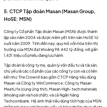
5. CTCP Tập đoàn Masan (Masan Group,
HoSE: MSN)
Công ty Cổ phần Tập đoàn Masan (MSN) được thành
lập vào năm 2004 và được niêm yết trên sàn HoSE từ
cuối năm 2009. Tính đến nay, quy mô vốn hóa trên thị
trường của MSN đạt khoảng 98.442 tỷ đồng, với gần
1,431 triệu cổ phiếu đang lưu hành.
Tập đoàn là công ty mẹ, quản lý vốn đầu tư và tài sản,
chủ yếu là các cổ phần của các công ty con và có liên
kết như The CrownX bao gồm CTCP Hàng tiêu dùng
Masan và Công ty WinCommerce; Công ty Masan
MeatLife (cung ứng thịt), Masan High-tech materials
(khoáng sản và hoá chất), và cả Ngân hàng
Techcombank. Hệ sinh thái tiêu dùng tích hợp của MSN
nhằm phụng sự những nhu cầu và trải nghiệm chưa được