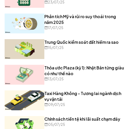
23/07/25
Phân tích Mỹ và rủi ro suy thoái trong
năm 2025
17/07/25
Trung Quốc kiểm soát đất hiếm ra sao
15/07/25
Thỏa ước Plaza (kỳ 1): Nhật Bản từng giàu
có như thế nào
13/07/25
Taxi Hàng Không – Tương lai ngành dịch
vụ vận tải
09/07/25
Chính sách tiền tệ khi lãi suất chạm đáy
05/07/25