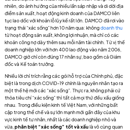
nhiên, do ảnh hưởng của nhiều lần sáp nhập và di dời địa
điểm sản xuất, hoạt động kinh doanh của DAMCO liên
tục lao dốc với khoản lỗ lũy kế rất lớn. DAMCO đã rơi vào
trạng thái “xác sống” hơn 10 năm qua: không
doanh thu
từ hoạt động sản xuất, không lợi nhuận, mà chỉ có các
khoản công nợ dày thêm sau mỗi năm tài chính. Từ vị thế
doanh nghiệp lớn với hơn 400 lao động vào năm 2006,
DAMCO giờ chỉ còn đúng 17 nhân sự, bao gồm cả Giám
đốc và Kế toán trưởng.
Nhiều lời chỉ trích rằng các gói hỗ trợ của Chính phủ, đặc
biệt là trong dịch COVID-19 chính là nguyên nhân tạo ra
một thế hệ mới các “xác sống”. Thực ra, không phải cứ
thỏa tiêu chí “xác sống” thì tất cả mọi thứ đều xấu giống
nhau. Trong điều kiện kinh tế Việt Nam, với những bất
cập trong thể chế và sự lớn mạnh mới gần đây của khu
vực kinh tế tư nhân, nhất là các doanh nghiệp nhỏ và
vừa,
phân biệt “xác sống” tốt và xấu
là vô cùng quan