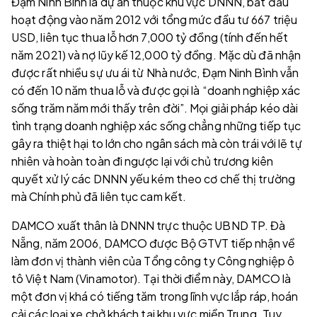
Đạm Ninh Bình là dự án thuộc khu vực DNNN, bắt đầu
hoạt động vào năm 2012 với tổng mức đầu tư 667 triệu
USD, liên tục thua lỗ hơn 7,000 tỷ đồng (tính đến hết
năm 2021) và nợ lũy kế 12,000 tỷ đồng. Mặc dù đã nhận
được rất nhiều sự ưu ái từ Nhà nước, Đạm Ninh Bình vẫn
có đến 10 năm thua lỗ và được gọi là “doanh nghiệp xác
sống trăm năm mới thấy trên đời”. Mọi giải pháp kéo dài
tình trạng doanh nghiệp xác sống chẳng những tiếp tục
gây ra thiệt hại to lớn cho ngân sách mà còn trái với lẽ tự
nhiên và hoàn toàn đi ngược lại với chủ trương kiên
quyết xử lý các DNNN yếu kém theo cơ chế thị trường
mà Chính phủ đã liên tục cam kết.
DAMCO xuất thân là DNNN trực thuộc UBND TP. Đà
Nẵng, năm 2006, DAMCO được Bộ GTVT tiếp nhận về
làm đơn vị thành viên của Tổng công ty Công nghiệp ô
tô Việt Nam (Vinamotor). Tại thời điểm này, DAMCO là
một đơn vị khá có tiếng tăm trong lĩnh vực lắp ráp, hoán
cải các loại xe chở khách tại khu vực miền Trung. Tuy