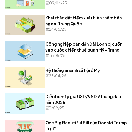
09/06/25
Khai thác đất hiếm xuất hiện thêm bên
ngoài Trung Quốc
24/05/25
Công nghiệp bán dẫn Đài Loan bị cuốn
vào cuộc chiến thuế quan Mỹ - Trung
19/05/25
Hệ thống an sinh xã hội ở Mỹ
25/04/25
Diễn biến tỷ giá USD/VND 9 tháng đầu
năm 2025
11/09/25
One Big Beautiful Bill của Donald Trump
là gì?