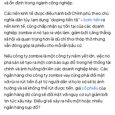
và ổn định trong ngành công nghiệp.
Các nền kinh tế được điều hành bởi Chính phủ theo chủ
nghĩa dân túy, lạm dụng “doping tiền tệ” –
bơm tiền
ra
nền kinh tế, cũng chấp nhận sự tồn tại của các doanh
nghiệp zombie vì nó tạo ra việc làm, giảm bớt căng thẳng
xã hội và quan trọng hơn là dù chỉ thoi thóp thở nhưng
vẫn đóng góp lá phiếu cho mỗi lần bầu cử.
Nếu công ty zombie là một công ty niêm yết lớn, việc nó
phá sản sẽ tạo ra một cơn bão sụp đổ trong hệ thống tài
chính và ảnh hưởng lớn lên các doanh nghiệp khác. Các
ngân hàng cho công ty zombie vay cũng phải đối mặt
với rủi ro rút tiền ồ ạt từ người dân vì họ lo sợ sẽ bị ảnh
hưởng và sẽ không thể rút được tiền, giá
cổ phiếu
của
ngân hàng đó cũng sẽ đối mặt với nguy cơ sụt giảm bởi
tin tức xấu này. Điều gì sẽ xảy ra nếu một hoặc nhiều
ngân hàng sụp đổ?