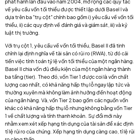
phát hành lần đầu vào năm 2004, mở rộng các quy tắc
về yêu cầu vốn tối thiểu được thiết lập dưới Basel I và
dựa trên ba "trụ cột" chính bao gồm i) yêu cầu về vốn tối
thiểu, ii) các quy định về đánh giá và giám sát, iii) và kỷ
luật thị trường.
Với trụ cột 1, yêu cầu về vốn tối thiểu, Basel II đã tinh
chỉnh lại định nghĩa về tài sản có rủi ro (RWA), từ đó cải
tiến việc tính toán tỷ lệ vốn tối thiểu của một ngân hàng.
Basel II chia vốn đủ điều kiện của một ngân hàng thành
ba tầng (tier). Theo đó, vốn Tier 1 được coi là vốn chất
lượng cao nhất, có khả năng hấp thụ lỗ ngay lập tức và
thường xuyên mà không làm ảnh hưởng đến hoạt động
của ngân hàng. Và, vốn Tier 2 bao gồm các nguồn vốn
khác có khả năng hấp thụ lỗ nhưng không bằng vốn Tier
1 về chất lượng và tính thanh khoản. Sự đổi mới này
nhằm xem xét xếp hạng tín dụng của tài sản để xác định
tỉ lệ rủi ro của chúng. Xếp hạng tín dụng càng cao, tỉ lệ rủi
ro càng thấp.