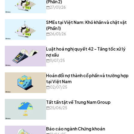
(Phần 2)
27/01/26
SMEs tại Việt Nam: Khó khăn và chật vật
(Phần 1)
26/01/26
Luật hoá nghị quyết 42 – Tăng tốc xử lý
nợ xấu
11/07/25
Hoán đổi nợ thành cổ phần và trường hợp
tại Việt Nam
02/07/25
Tất tần tật về Trung Nam Group
25/06/25
Báo cáo ngành Chứng khoán