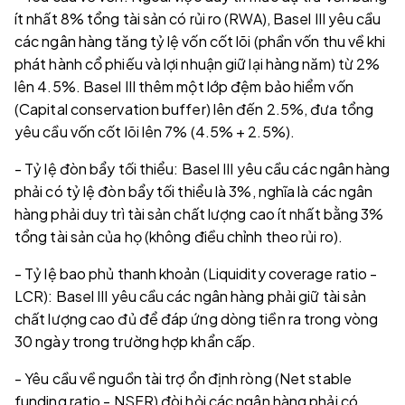
ít nhất 8% tổng tài sản có rủi ro (RWA), Basel III yêu cầu
các ngân hàng tăng tỷ lệ vốn cốt lõi (phần vốn thu về khi
phát hành cổ phiếu và lợi nhuận giữ lại hàng năm) từ 2%
lên 4.5%. Basel III thêm một lớp đệm bảo hiểm vốn
(Capital conservation buffer) lên đến 2.5%, đưa tổng
yêu cầu vốn cốt lõi lên 7% (4.5% + 2.5%).
- Tỷ lệ đòn bẩy tối thiểu: Basel III yêu cầu các ngân hàng
phải có tỷ lệ đòn bẩy tối thiểu là 3%, nghĩa là các ngân
hàng phải duy trì tài sản chất lượng cao ít nhất bằng 3%
tổng tài sản của họ (không điều chỉnh theo rủi ro).
- Tỷ lệ bao phủ thanh khoản (Liquidity coverage ratio -
LCR): Basel III yêu cầu các ngân hàng phải giữ tài sản
chất lượng cao đủ để đáp ứng dòng tiền ra trong vòng
30 ngày trong trường hợp khẩn cấp.
- Yêu cầu về nguồn tài trợ ổn định ròng (Net stable
funding ratio - NSFR) đòi hỏi các ngân hàng phải có