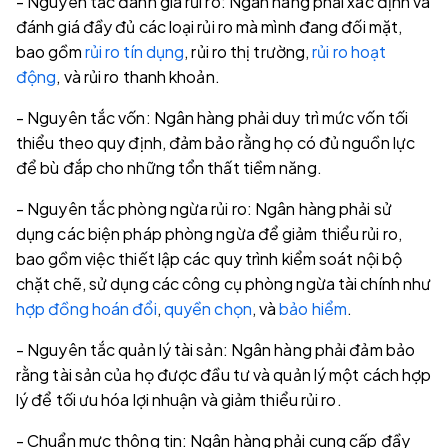
- Nguyên tắc đánh giá rủi ro: Ngân hàng phải xác định và
đánh giá đầy đủ các loại rủi ro mà mình đang đối mặt,
bao gồm
rủi ro tín dụng
, rủi ro thị trường,
rủi ro hoạt
động
, và rủi ro thanh khoản.
- Nguyên tắc vốn: Ngân hàng phải duy trì mức vốn tối
thiểu theo quy định, đảm bảo rằng họ có đủ nguồn lực
để bù đắp cho những tổn thất tiềm năng.
- Nguyên tắc phòng ngừa rủi ro: Ngân hàng phải sử
dụng các biện pháp phòng ngừa để giảm thiểu rủi ro,
bao gồm việc thiết lập các quy trình kiểm soát nội bộ
chặt chẽ, sử dụng các công cụ phòng ngừa tài chính như
hợp đồng hoán đổi
,
quyền chọn
, và
bảo hiểm
.
- Nguyên tắc quản lý tài sản: Ngân hàng phải đảm bảo
rằng tài sản của họ được đầu tư và quản lý một cách hợp
lý để tối ưu hóa lợi nhuận và giảm thiểu rủi ro.
- Chuẩn mực thông tin: Ngân hàng phải cung cấp đầy