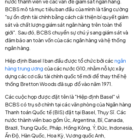
nước thành viên về các vấn đề giám sát ngân hàng.
BCBS mô tả mục tiêu ban đầu của mình là tăng cường
"sự ổn định tài chính bằng cách cải thiện bí quyết giám
sát và chất lượng giám sát ngân hàng trên toàn thế
giới". Sau đó, BCBS chuyển sự chú ý sang giám sát và
đảm bảo an toàn vốn của các ngân hàng và hệ thống
ngân hàng.
Hiệp định Basel I ban đầu được tổ chức bởi các
ngân
hàng trung ương
của các nước G10, nhằm nỗ lực xây
dựng các cơ cấu tài chính quốc tế mới để thay thế hệ
thống Bretton Woods đã sụp đổ vào năm 1971.
Các cuộc họp được đặt tên là "Hiệp định Basel" vì
BCBS có trụ sở chính tại các văn phòng của Ngân hàng
Thanh toán Quốc tế (BIS) đặt tại Basel, Thụy Sĩ. Các
nước thành viên bao gồm Úc, Argentina, Bỉ, Canada,
Brazil, Trung Quốc, Pháp, Hồng Kông, Ý, Đức, Indonesia,
Ấn Độ, Hàn Quốc, Hoa Kỳ, Vương quốc Anh,