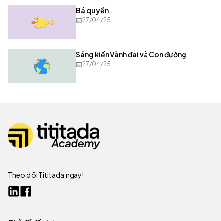
Bá quyền
27/04/25
Sáng kiến Vành đai và Con đường
27/04/25
Theo dõi Tititada ngay!