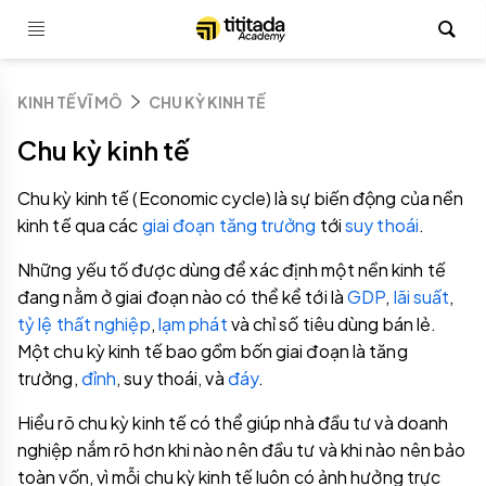
KINH TẾ VĨ MÔ
CHU KỲ KINH TẾ
Chu kỳ kinh tế
Chu kỳ kinh tế (Economic cycle) là sự biến động của nền
kinh tế qua các
giai đoạn tăng trưởng
tới
suy thoái
.
Những yếu tố được dùng để xác định một nền kinh tế
đang nằm ở giai đoạn nào có thể kể tới là
GDP
,
lãi suất
,
tỷ lệ thất nghiệp
,
lạm phát
và chỉ số tiêu dùng bán lẻ.
Một chu kỳ kinh tế bao gồm bốn giai đoạn là tăng
trưởng,
đỉnh
, suy thoái, và
đáy
.
Hiểu rõ chu kỳ kinh tế có thể giúp nhà đầu tư và doanh
nghiệp nắm rõ hơn khi nào nên đầu tư và khi nào nên bảo
toàn vốn, vì mỗi chu kỳ kinh tế luôn có ảnh hưởng trực