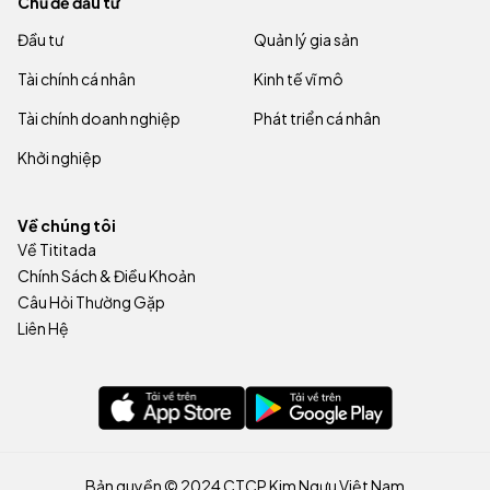
Chủ đề đầu tư
Đầu tư
Quản lý gia sản
Tài chính cá nhân
Kinh tế vĩ mô
Tài chính doanh nghiệp
Phát triển cá nhân
Khởi nghiệp
Về chúng tôi
Về Tititada
Chính Sách & Điều Khoản
Câu Hỏi Thường Gặp
Liên Hệ
Bản quyền © 2024 CTCP Kim Ngưu Việt Nam