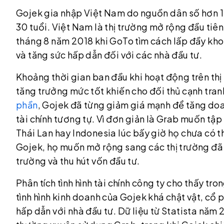
Gojek gia nhập Việt Nam do nguồn dân số hơn 10
30 tuổi. Việt Nam là thị trường mở rộng đầu ti
tháng 8 năm 2018 khi GoTo tìm cách lấp đầy kho
và tăng sức hấp dẫn đối với các nhà đầu tư.
Khoảng thời gian ban đầu khi hoạt động trên thị 
tăng trưởng mức tốt khiến cho đối thủ cạnh tran
phần
, Gojek đã từng giảm giá mạnh để tăng do
tài chính tương tự. Vì đơn giản là Grab muốn tập
Thái Lan hay Indonesia lúc bấy giờ họ chưa có t
Gojek, họ muốn mở rộng sang các thị trường đã bị
trường và thu hút vốn đầu tư.
Phân tích tình hình tài chính công ty cho thấy tr
tình hình kinh doanh của Gojek khá chật vật, c
hấp dẫn với nhà đầu tư. Dữ liệu từ Statista năm