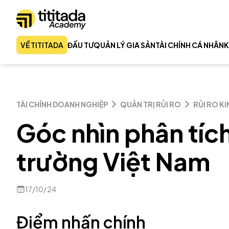
VỀ TITITADA
ĐẦU TƯ
QUẢN LÝ GIA SẢN
TÀI CHÍNH CÁ NHÂN
K
TÀI CHÍNH DOANH NGHIỆP
QUẢN TRỊ RỦI RO
RỦI RO K
Góc nhìn phân tích
trường Việt Nam
17/10/24
Điểm nhấn chính