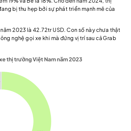
iếm 19% và Be là 18%. Cho đến năm 2024, thị
đang bị thu hẹp bởi sự phát triển mạnh mẽ của
u năm 2023 là 42.72tr USD. Con số này chưa thật
công nghệ gọi xe khi mà đứng vị trí sau cả Grab