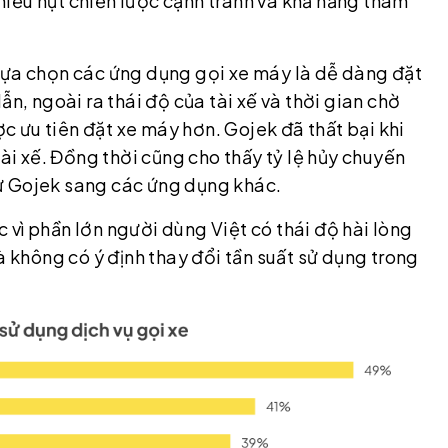
iếu hụt chiến lược cạnh tranh và khả năng thâm
lựa chọn các ứng dụng gọi xe máy là dễ dàng đặt
ẫn, ngoài ra thái độ của tài xế và thời gian chờ
 ưu tiên đặt xe máy hơn. Gojek đã thất bại khi
tài xế. Đồng thời cũng cho thấy tỷ lệ hủy chuyến
ừ Gojek sang các ứng dụng khác.
ợc vì phần lớn người dùng Việt có thái độ hài lòng
à không có ý định thay đổi tần suất sử dụng trong