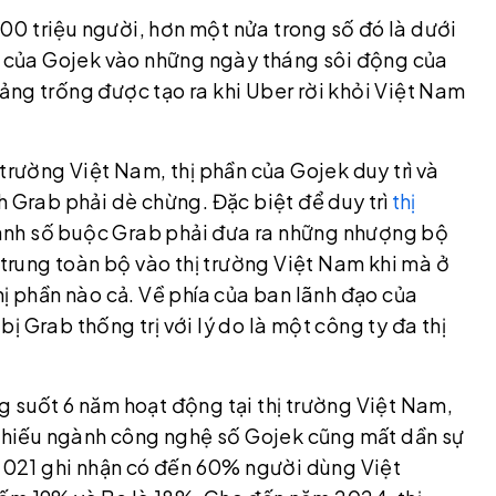
0 triệu người, hơn một nửa trong số đó là dưới
ên của Gojek vào những ngày tháng sôi động của
ảng trống được tạo ra khi Uber rời khỏi Việt Nam
trường Việt Nam, thị phần của Gojek duy trì và
h Grab phải dè chừng. Đặc biệt để duy trì
thị
anh số buộc Grab phải đưa ra những nhượng bộ
 trung toàn bộ vào thị trường Việt Nam khi mà ở
hị phần nào cả. Về phía của ban lãnh đạo của
 Grab thống trị với lý do là một công ty đa thị
ong suốt 6 năm hoạt động tại thị trường Việt Nam,
ổ phiếu ngành công nghệ số Gojek cũng mất dần sự
 2021 ghi nhận có đến 60% người dùng Việt