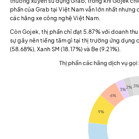
thường xuyên sử dụng Grab, trong khi Gojek ch
phần của Grab tại Việt Nam vẫn lớn nhất nhưng 
các hãng xe công nghệ Việt Nam.
Còn Gojek, thị phần chỉ đạt 5.87% với doanh th
sự gây nên tiếng tăm gì tại thị trường ứng dụng 
(58.68%), Xanh SM (18.17%) và Be (9.21%).