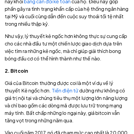
này khỏi
bảng cân đối kế toán
của họ. Điều này góp
phần gây ra tình trạng khẩn cấp của hệ thống ngân hàng
tại Mỹ và cuối cùng dẫn đến cuộc suy thoái tồi tệ nhất
trong nhiều thập kỷ.
Như vậy, lý thuyết kẻ ngốc hơn không thực sự cung cấp
cho các nhà đầu tư một chiến lược giao dịch dựa trên
việc tìm ra những kẻ ngốc, mà chỉ giúp giải thích bong
bóng đầu cơ có thể hình thành như thế nào.
2. Bitcoin
Giá của Bitcoin thường được coi là một ví dụ về lý
thuyết Kẻ ngốc hơn.
Tiền điện tử
dường như không có
giá trị nội tại và chúng tiêu thụ một lượng lớn năng lượng
và chỉ bao gồm các dòng mã được lưu trữ trong mạng
máy tính. Bất chấp những lo ngại này, giá bitcoin vẫn
tăng vọt trong những năm qua.
Vào cuối năm 2017, nó đã chạm mức cao nhất là 20,000