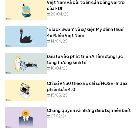
Việt Nam và bài toán cân bằng vai trò
của FDI
20/04/25
"Black Swan" và sự kiện Mỹ đánh thuế
46% lên Việt Nam
14/04/25
Đầu tư vào phát triển AI làm động lực
tăng trưởng kinh tế
10/04/25
Chỉ số VN30 theo Bộ chỉ số HOSE-Index
phiên bản 4.0
15/03/25
Chứng quyền và những điều bạn nên biết
07/12/24