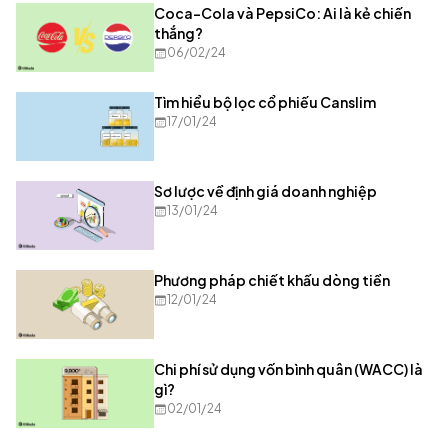
Coca-Cola và PepsiCo: Ai là kẻ chiến
thắng?
06/02/24
Tìm hiểu bộ lọc cổ phiếu Canslim
17/01/24
Sơ lược về định giá doanh nghiệp
13/01/24
Phương pháp chiết khấu dòng tiền
12/01/24
Chi phí sử dụng vốn bình quân (WACC) là
gì?
02/01/24